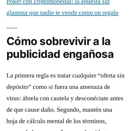
Poker con criptomonedas: la apuesta sin
glamour que nadie te vende como un regalo
Cómo sobrevivir a la
publicidad engañosa
La primera regla es tratar cualquier “oferta sin
depósito” como si fuera una amenaza de
virus: ábrela con cautela y desconéctate antes
de que cause daño. Segundo, mantén una
hoja de cálculo mental de los términos,