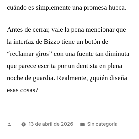
cuándo es simplemente una promesa hueca.
Antes de cerrar, vale la pena mencionar que
la interfaz de Bizzo tiene un botón de
“reclamar giros” con una fuente tan diminuta
que parece escrita por un dentista en plena
noche de guardia. Realmente, ¿quién diseña
esas cosas?
Publicado
Publicado
13 de abril de 2026
Sin categoría
por
en