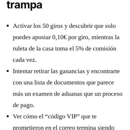
trampa
Activar los 50 giros y descubrir que solo
puedes apostar 0,10€ por giro, mientras la
ruleta de la casa toma el 5% de comisión
cada vez.
Intentar retirar las ganancias y encontrarte
con una lista de documentos que parece
más un examen de aduanas que un proceso
de pago.
Ver cómo el “código VIP” que te
prometieron en el correo termina siendo