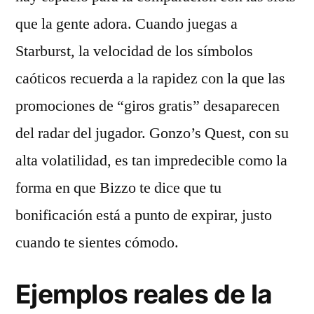
que la gente adora. Cuando juegas a
Starburst, la velocidad de los símbolos
caóticos recuerda a la rapidez con la que las
promociones de “giros gratis” desaparecen
del radar del jugador. Gonzo’s Quest, con su
alta volatilidad, es tan impredecible como la
forma en que Bizzo te dice que tu
bonificación está a punto de expirar, justo
cuando te sientes cómodo.
Ejemplos reales de la