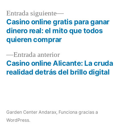
Entrada
Entrada siguiente
siguiente:
Casino online gratis para ganar
Navegación
dinero real: el mito que todos
de
quieren comprar
entradas
Entrada
Entrada anterior
anterior:
Casino online Alicante: La cruda
realidad detrás del brillo digital
Garden Center Andarax
,
Funciona gracias a
WordPress.