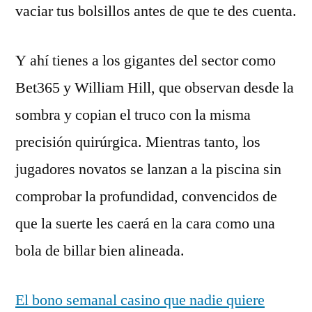
vaciar tus bolsillos antes de que te des cuenta.
Y ahí tienes a los gigantes del sector como
Bet365 y William Hill, que observan desde la
sombra y copian el truco con la misma
precisión quirúrgica. Mientras tanto, los
jugadores novatos se lanzan a la piscina sin
comprobar la profundidad, convencidos de
que la suerte les caerá en la cara como una
bola de billar bien alineada.
El bono semanal casino que nadie quiere