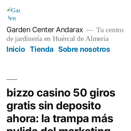
Saltar
al
contenido
Garden Center Andarax
Tu centro
de jardinería en Huércal de Almería
Inicio
Tienda
Sobre nosotros
bizzo casino 50 giros
gratis sin deposito
ahora: la trampa más