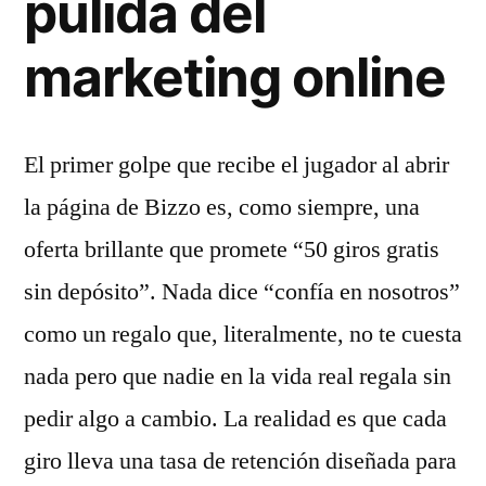
pulida del
marketing online
El primer golpe que recibe el jugador al abrir
la página de Bizzo es, como siempre, una
oferta brillante que promete “50 giros gratis
sin depósito”. Nada dice “confía en nosotros”
como un regalo que, literalmente, no te cuesta
nada pero que nadie en la vida real regala sin
pedir algo a cambio. La realidad es que cada
giro lleva una tasa de retención diseñada para