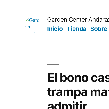
Saltar
al
Garden Center Andara
contenido
Inicio
Tienda
Sobre 
El bono cas
trampa mat
admitir