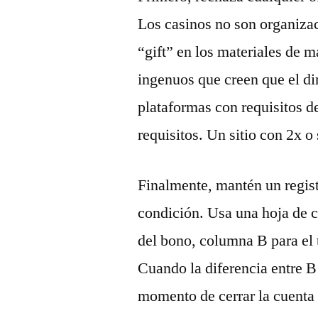
Los casinos no son organizac
“gift” en los materiales de 
ingenuos que creen que el di
plataformas con requisitos d
requisitos. Un sitio con 2x o
Finalmente, mantén un regist
condición. Usa una hoja de c
del bono, columna B para el 
Cuando la diferencia entre B 
momento de cerrar la cuenta 