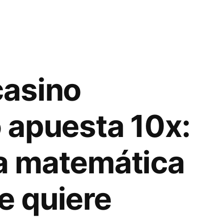
casino
o apuesta 10x:
a matemática
e quiere