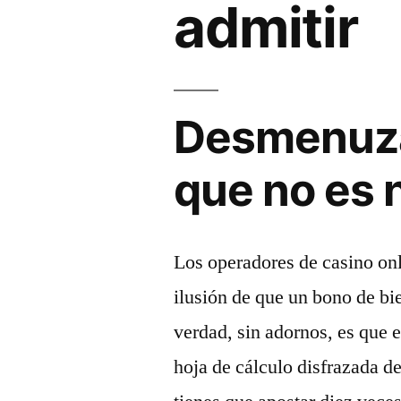
admitir
Desmenuza
que no es 
Los operadores de casino onl
ilusión de que un bono de bi
verdad, sin adornos, es que 
hoja de cálculo disfrazada d