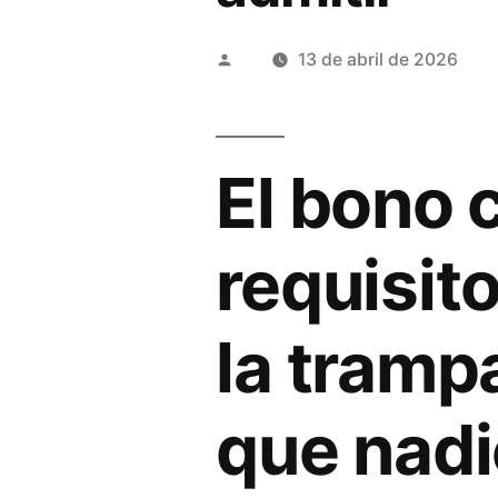
Publicado
13 de abril de 2026
por
El bono 
requisit
la tramp
que nadi