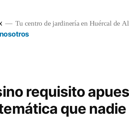
x
Tu centro de jardinería en Huércal de A
nosotros
ino requisito apues
emática que nadie 