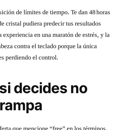
osición de límites de tiempo. Te dan 48 horas
de cristal pudiera predecir tus resultados
a experiencia en una maratón de estrés, y la
abeza contra el teclado porque la única
es perdiendo el control.
si decides no
 trampa
ferta que mencione “free” en los términos.