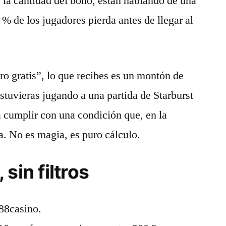
s la cantidad del bono, están hablando de una
 % de los jugadores pierda antes de llegar al
o gratis”, lo que recibes es un montón de
estuvieras jugando a una partida de Starburst
a cumplir con una condición que, en la
a. No es magia, es puro cálculo.
sin filtros
88casino.