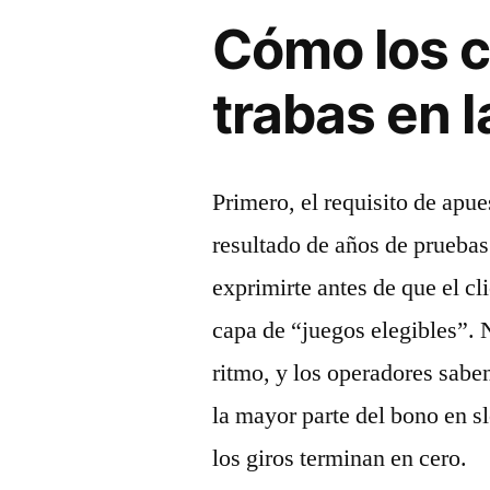
Cómo los 
trabas en l
Primero, el requisito de apue
resultado de años de prueba
exprimirte antes de que el c
capa de “juegos elegibles”.
ritmo, y los operadores sabe
la mayor parte del bono en sl
los giros terminan en cero.