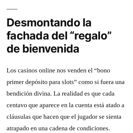
Desmontando la
fachada del “regalo”
de bienvenida
Los casinos online nos venden el “bono
primer depósito para slots” como si fuera una
bendición divina. La realidad es que cada
centavo que aparece en la cuenta está atado a
cláusulas que hacen que el jugador se sienta
atrapado en una cadena de condiciones.