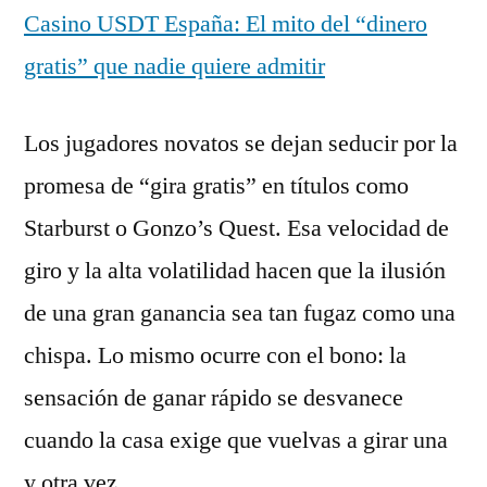
Casino USDT España: El mito del “dinero
gratis” que nadie quiere admitir
Los jugadores novatos se dejan seducir por la
promesa de “gira gratis” en títulos como
Starburst o Gonzo’s Quest. Esa velocidad de
giro y la alta volatilidad hacen que la ilusión
de una gran ganancia sea tan fugaz como una
chispa. Lo mismo ocurre con el bono: la
sensación de ganar rápido se desvanece
cuando la casa exige que vuelvas a girar una
y otra vez.