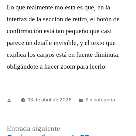
Lo que realmente molesta es que, en la
interfaz de la sección de retiro, el botón de
confirmación está tan pequeño que casi
parece un detalle invisible, y el texto que
explica los cargos está en fuente diminuta,
obligándote a hacer zoom para leerlo.
Publicado
Publicado
13 de abril de 2026
Sin categoría
por
en
Entrada
Entrada siguiente