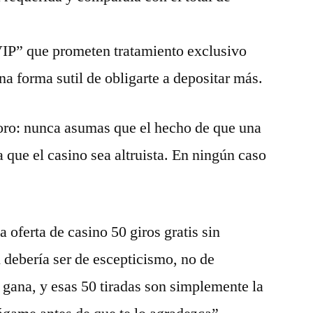
VIP” que prometen tratamiento exclusivo
na forma sutil de obligarte a depositar más.
 oro: nunca asumas que el hecho de que una
 que el casino sea altruista. En ningún caso
 oferta de casino 50 giros gratis sin
n debería ser de escepticismo, no de
gana, y esas 50 tiradas son simplemente la