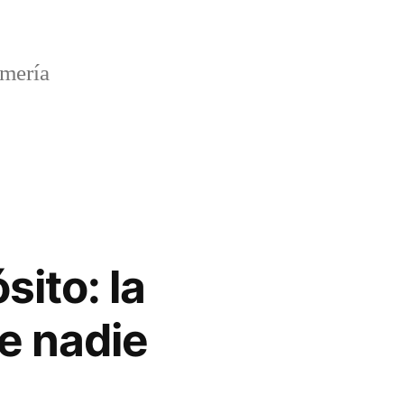
lmería
sito: la
e nadie