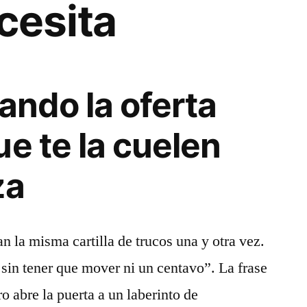
cesita
ndo la oferta
e te la cuelen
za
n la misma cartilla de trucos una y otra vez.
 sin tener que mover ni un centavo”. La frase
 abre la puerta a un laberinto de