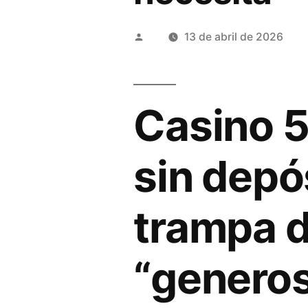
Publicado
13 de abril de 2026
por
Casino 5
sin depós
trampa d
“generos