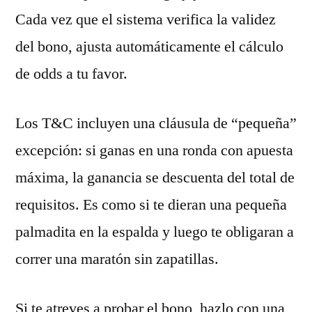
Cada vez que el sistema verifica la validez
del bono, ajusta automáticamente el cálculo
de odds a tu favor.
Los T&C incluyen una cláusula de “pequeña”
excepción: si ganas en una ronda con apuesta
máxima, la ganancia se descuenta del total de
requisitos. Es como si te dieran una pequeña
palmadita en la espalda y luego te obligaran a
correr una maratón sin zapatillas.
Si te atreves a probar el bono, hazlo con una