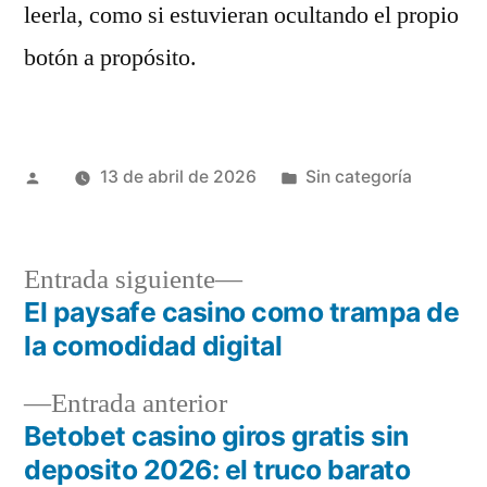
leerla, como si estuvieran ocultando el propio
botón a propósito.
Publicado
Publicado
13 de abril de 2026
Sin categoría
por
en
Entrada
Entrada siguiente
siguiente:
El paysafe casino como trampa de
Navegación
la comodidad digital
de
Entrada
Entrada anterior
entradas
anterior:
Betobet casino giros gratis sin
deposito 2026: el truco barato