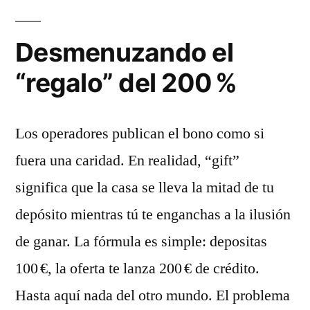
Desmenuzando el
“regalo” del 200 %
Los operadores publican el bono como si
fuera una caridad. En realidad, “gift”
significa que la casa se lleva la mitad de tu
depósito mientras tú te enganchas a la ilusión
de ganar. La fórmula es simple: depositas
100 €, la oferta te lanza 200 € de crédito.
Hasta aquí nada del otro mundo. El problema