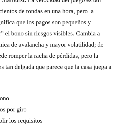
ientos de rondas en una hora, pero la
ignifica que los pagos son pequeños y
r” el bono sin riesgos visibles. Cambia a
ica de avalancha y mayor volatilidad; de
ede romper la racha de pérdidas, pero la
es tan delgada que parece que la casa juega a
bono
os por giro
lir los requisitos