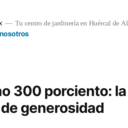
x
Tu centro de jardinería en Huércal de A
nosotros
o 300 porciento: la
 de generosidad