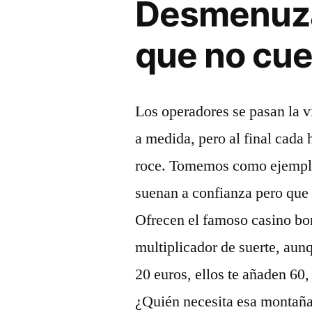
Desmenuza
que no cue
Los operadores se pasan la v
a medida, pero al final cada 
roce. Tomemos como ejemplo
suenan a confianza pero que 
Ofrecen el famoso casino bon
multiplicador de suerte, aunq
20 euros, ellos te añaden 60,
¿Quién necesita esa montaña 