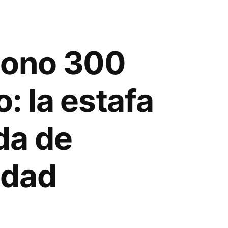
bono 300
: la estafa
da de
idad