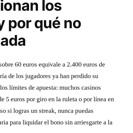
ionan los
y por qué no
nada
 sobre 60 euros equivale a 2.400 euros de
ría de los jugadores ya han perdido su
 los límites de apuesta: muchos casinos
5 euros por giro en la ruleta o por línea en
uso si logras un streak, nunca puedas
ria para liquidar el bono sin arriesgarte a la