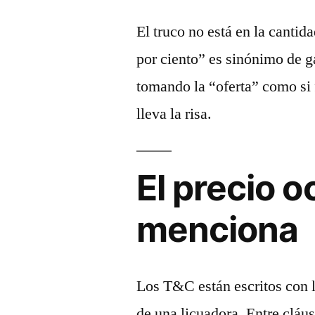
El truco no está en la cantid
por ciento” es sinónimo de g
tomando la “oferta” como si 
lleva la risa.
El precio o
menciona
Los T&C están escritos con 
de una licuadora. Entre cláus