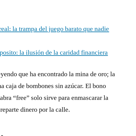
 real: la trampa del juego barato que nadie
posito: la ilusión de la caridad financiera
yendo que ha encontrado la mina de oro; la
na caja de bombones sin azúcar. El bono
labra “free” solo sirve para enmascarar la
reparte dinero por la calle.