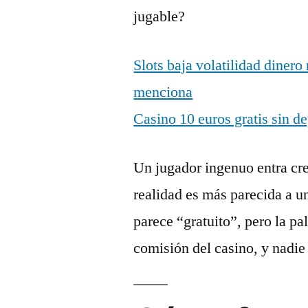
jugable?
Slots baja volatilidad dinero
menciona
Casino 10 euros gratis sin de
Un jugador ingenuo entra cre
realidad es más parecida a u
parece “gratuito”, pero la pa
comisión del casino, y nadie 