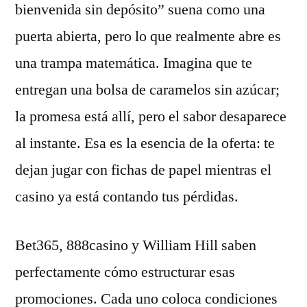
bienvenida sin depósito” suena como una
puerta abierta, pero lo que realmente abre es
una trampa matemática. Imagina que te
entregan una bolsa de caramelos sin azúcar;
la promesa está allí, pero el sabor desaparece
al instante. Esa es la esencia de la oferta: te
dejan jugar con fichas de papel mientras el
casino ya está contando tus pérdidas.
Bet365, 888casino y William Hill saben
perfectamente cómo estructurar esas
promociones. Cada uno coloca condiciones