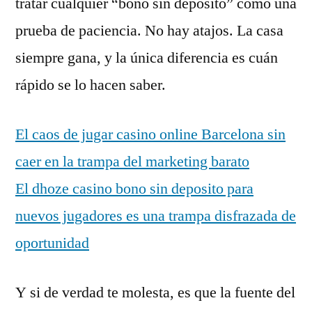
tratar cualquier “bono sin depósito” como una
prueba de paciencia. No hay atajos. La casa
siempre gana, y la única diferencia es cuán
rápido se lo hacen saber.
El caos de jugar casino online Barcelona sin
caer en la trampa del marketing barato
El dhoze casino bono sin deposito para
nuevos jugadores es una trampa disfrazada de
oportunidad
Y si de verdad te molesta, es que la fuente del