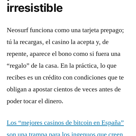
irresistible
Neosurf funciona como una tarjeta prepago;
tú la recargas, el casino la acepta y, de
repente, aparece el bono como si fuera una
“regalo” de la casa. En la práctica, lo que
recibes es un crédito con condiciones que te
obligan a apostar cientos de veces antes de
poder tocar el dinero.
Los “mejores casinos de bitcoin en España”
son una trampa para los ingenuos que creen