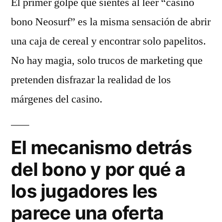
El primer golpe que sientes al leer “casino
bono Neosurf” es la misma sensación de abrir
una caja de cereal y encontrar solo papelitos.
No hay magia, solo trucos de marketing que
pretenden disfrazar la realidad de los
márgenes del casino.
El mecanismo detrás
del bono y por qué a
los jugadores les
parece una oferta