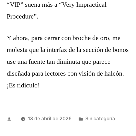
“VIP” suena más a “Very Impractical
Procedure”.
Y ahora, para cerrar con broche de oro, me
molesta que la interfaz de la sección de bonos
use una fuente tan diminuta que parece
diseñada para lectores con visión de halcón.
¡Es ridículo!
Publicado
Publicado
13 de abril de 2026
Sin categoría
por
en