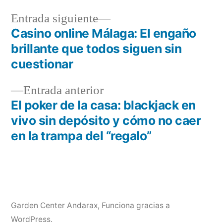
Entrada
Entrada siguiente
siguiente:
Casino online Málaga: El engaño
Navegación
brillante que todos siguen sin
de
cuestionar
entradas
Entrada
Entrada anterior
anterior:
El poker de la casa: blackjack en
vivo sin depósito y cómo no caer
en la trampa del “regalo”
Garden Center Andarax
,
Funciona gracias a
WordPress.