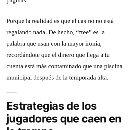
páginas.
Porque la realidad es que el casino no está
regalando nada. De hecho, “free” es la
palabra que usan con la mayor ironía,
recordándote que el dinero que llega a tu
cuenta está más contaminado que una piscina
municipal después de la temporada alta.
Estrategias de los
jugadores que caen en