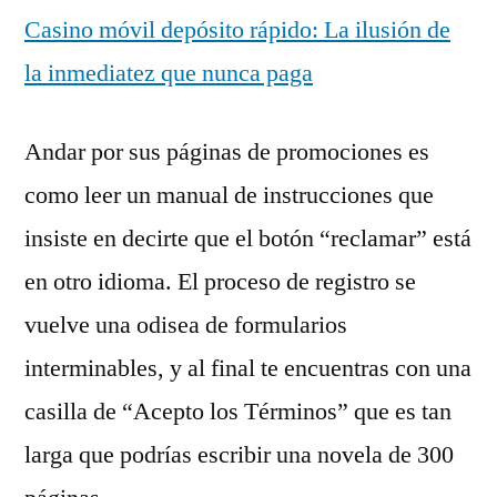
Casino móvil depósito rápido: La ilusión de
la inmediatez que nunca paga
Andar por sus páginas de promociones es
como leer un manual de instrucciones que
insiste en decirte que el botón “reclamar” está
en otro idioma. El proceso de registro se
vuelve una odisea de formularios
interminables, y al final te encuentras con una
casilla de “Acepto los Términos” que es tan
larga que podrías escribir una novela de 300