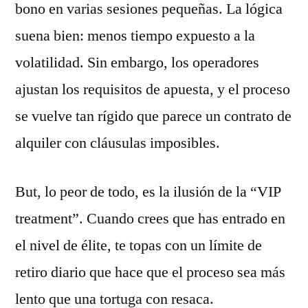
bono en varias sesiones pequeñas. La lógica
suena bien: menos tiempo expuesto a la
volatilidad. Sin embargo, los operadores
ajustan los requisitos de apuesta, y el proceso
se vuelve tan rígido que parece un contrato de
alquiler con cláusulas imposibles.
But, lo peor de todo, es la ilusión de la “VIP
treatment”. Cuando crees que has entrado en
el nivel de élite, te topas con un límite de
retiro diario que hace que el proceso sea más
lento que una tortuga con resaca.