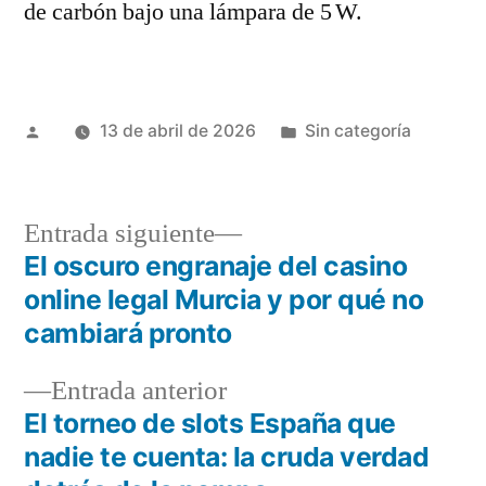
de carbón bajo una lámpara de 5 W.
Publicado
Publicado
13 de abril de 2026
Sin categoría
por
en
Entrada
Entrada siguiente
siguiente:
El oscuro engranaje del casino
Navegación
online legal Murcia y por qué no
de
cambiará pronto
entradas
Entrada
Entrada anterior
anterior:
El torneo de slots España que
nadie te cuenta: la cruda verdad