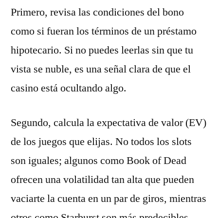
Primero, revisa las condiciones del bono
como si fueran los términos de un préstamo
hipotecario. Si no puedes leerlas sin que tu
vista se nuble, es una señal clara de que el
casino está ocultando algo.
Segundo, calcula la expectativa de valor (EV)
de los juegos que elijas. No todos los slots
son iguales; algunos como Book of Dead
ofrecen una volatilidad tan alta que pueden
vaciarte la cuenta en un par de giros, mientras
otros como Starburst son más predecibles,