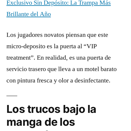
Exclusivo Sin Depósito: La Trampa Más
Brillante del Año
Los jugadores novatos piensan que este
micro‑deposito es la puerta al “VIP
treatment”. En realidad, es una puerta de
servicio trasero que lleva a un motel barato
con pintura fresca y olor a desinfectante.
Los trucos bajo la
manga de los