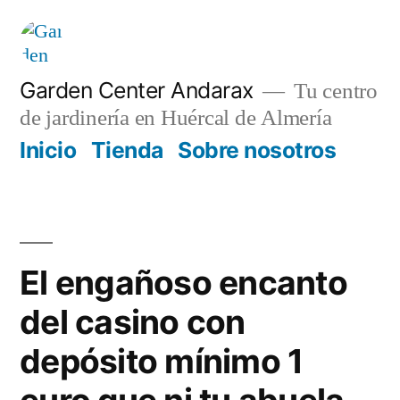
Saltar
al
contenido
Garden Center Andarax
Tu centro
de jardinería en Huércal de Almería
Inicio
Tienda
Sobre nosotros
El engañoso encanto
del casino con
depósito mínimo 1