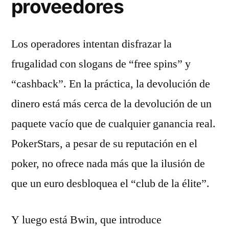
proveedores
Los operadores intentan disfrazar la
frugalidad con slogans de “free spins” y
“cashback”. En la práctica, la devolución de
dinero está más cerca de la devolución de un
paquete vacío que de cualquier ganancia real.
PokerStars, a pesar de su reputación en el
poker, no ofrece nada más que la ilusión de
que un euro desbloquea el “club de la élite”.
Y luego está Bwin, que introduce