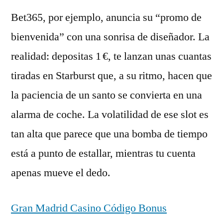
Bet365, por ejemplo, anuncia su “promo de
bienvenida” con una sonrisa de diseñador. La
realidad: depositas 1 €, te lanzan unas cuantas
tiradas en Starburst que, a su ritmo, hacen que
la paciencia de un santo se convierta en una
alarma de coche. La volatilidad de ese slot es
tan alta que parece que una bomba de tiempo
está a punto de estallar, mientras tu cuenta
apenas mueve el dedo.
Gran Madrid Casino Código Bonus