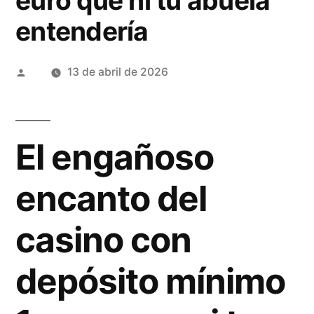
euro que ni tu abuela
entendería
Publicado
13 de abril de 2026
por
El engañoso
encanto del
casino con
depósito mínimo