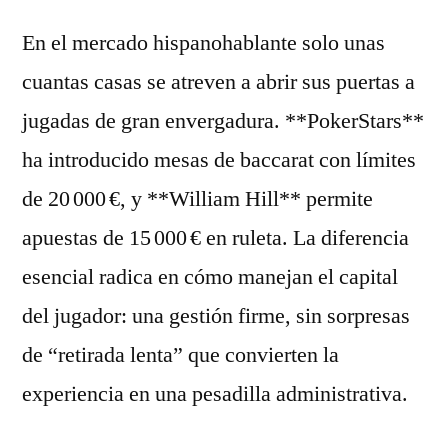
En el mercado hispanohablante solo unas
cuantas casas se atreven a abrir sus puertas a
jugadas de gran envergadura. **PokerStars**
ha introducido mesas de baccarat con límites
de 20 000 €, y **William Hill** permite
apuestas de 15 000 € en ruleta. La diferencia
esencial radica en cómo manejan el capital
del jugador: una gestión firme, sin sorpresas
de “retirada lenta” que convierten la
experiencia en una pesadilla administrativa.