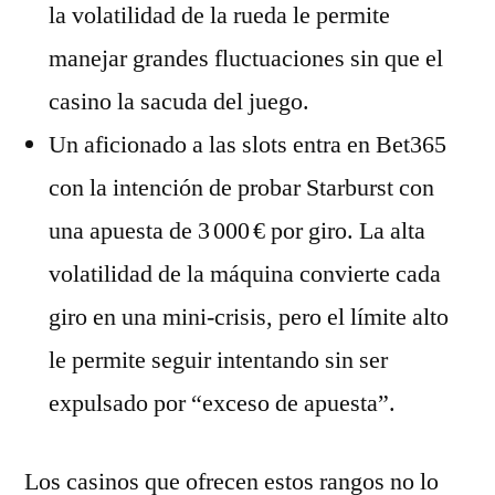
la volatilidad de la rueda le permite
manejar grandes fluctuaciones sin que el
casino la sacuda del juego.
Un aficionado a las slots entra en Bet365
con la intención de probar Starburst con
una apuesta de 3 000 € por giro. La alta
volatilidad de la máquina convierte cada
giro en una mini‑crisis, pero el límite alto
le permite seguir intentando sin ser
expulsado por “exceso de apuesta”.
Los casinos que ofrecen estos rangos no lo