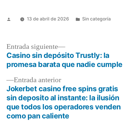
Publicado
Publicado
13 de abril de 2026
Sin categoría
por
en
Entrada
Entrada siguiente
siguiente:
Casino sin depósito Trustly: la
Navegación
promesa barata que nadie cumple
de
Entrada
Entrada anterior
entradas
anterior:
Jokerbet casino free spins gratis
sin deposito al instante: la ilusión
que todos los operadores venden
como pan caliente