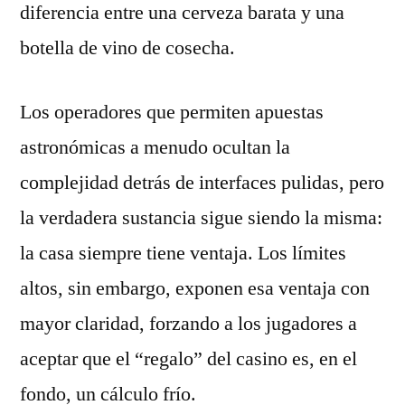
diferencia entre una cerveza barata y una
botella de vino de cosecha.
Los operadores que permiten apuestas
astronómicas a menudo ocultan la
complejidad detrás de interfaces pulidas, pero
la verdadera sustancia sigue siendo la misma:
la casa siempre tiene ventaja. Los límites
altos, sin embargo, exponen esa ventaja con
mayor claridad, forzando a los jugadores a
aceptar que el “regalo” del casino es, en el
fondo, un cálculo frío.