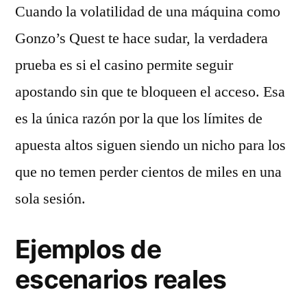
Cuando la volatilidad de una máquina como
Gonzo’s Quest te hace sudar, la verdadera
prueba es si el casino permite seguir
apostando sin que te bloqueen el acceso. Esa
es la única razón por la que los límites de
apuesta altos siguen siendo un nicho para los
que no temen perder cientos de miles en una
sola sesión.
Ejemplos de
escenarios reales