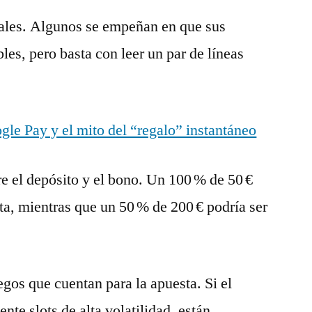
uales. Algunos se empeñan en que sus
es, pero basta con leer un par de líneas
le Pay y el mito del “regalo” instantáneo
re el depósito y el bono. Un 100 % de 50 €
ta, mientras que un 50 % de 200 € podría ser
egos que cuentan para la apuesta. Si el
te slots de alta volatilidad, están