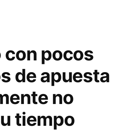
o con pocos
os de apuesta
mente no
u tiempo