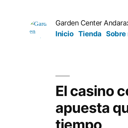
Saltar
al
Garden Center Andara
contenido
Inicio
Tienda
Sobre 
El casino 
apuesta qu
tiempo