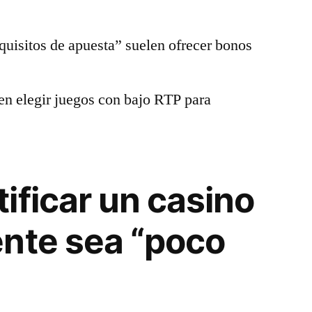
quisitos de apuesta” suelen ofrecer bonos
 en elegir juegos con bajo RTP para
ificar un casino
nte sea “poco