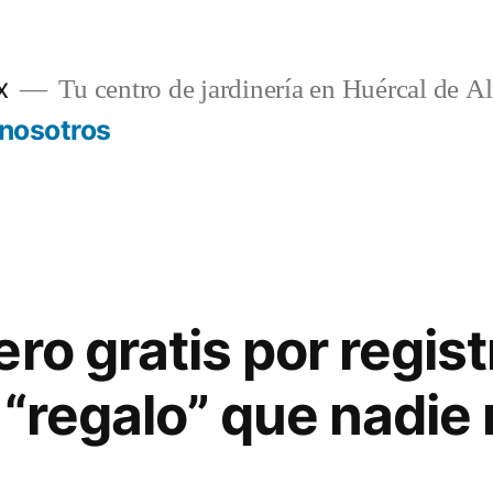
x
Tu centro de jardinería en Huércal de A
nosotros
ro gratis por registr
 “regalo” que nadie