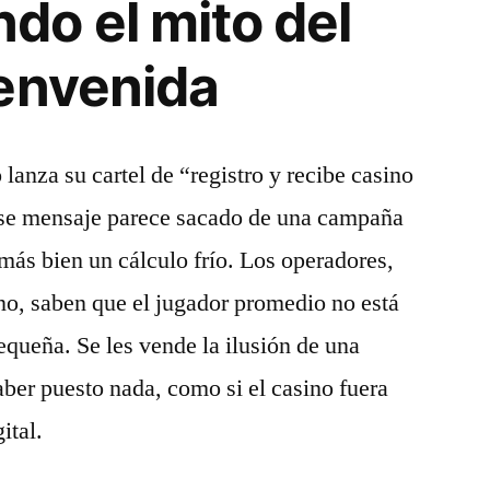
o el mito del
envenida
lanza su cartel de “registro y recibe casino
 Ese mensaje parece sacado de una campaña
 más bien un cálculo frío. Los operadores,
no, saben que el jugador promedio no está
pequeña. Se les vende la ilusión de una
haber puesto nada, como si el casino fuera
ital.