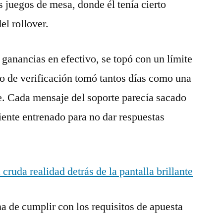
s juegos de mesa, donde él tenía cierto
el rollover.
 ganancias en efectivo, se topó con un límite
eso de verificación tomó tantos días como una
le. Cada mensaje del soporte parecía sacado
liente entrenado para no dar respuestas
cruda realidad detrás de la pantalla brillante
ma de cumplir con los requisitos de apuesta