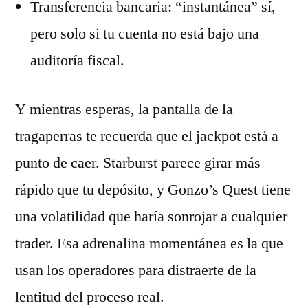
Transferencia bancaria: “instantánea” sí,
pero solo si tu cuenta no está bajo una
auditoría fiscal.
Y mientras esperas, la pantalla de la
tragaperras te recuerda que el jackpot está a
punto de caer. Starburst parece girar más
rápido que tu depósito, y Gonzo’s Quest tiene
una volatilidad que haría sonrojar a cualquier
trader. Esa adrenalina momentánea es la que
usan los operadores para distraerte de la
lentitud del proceso real.