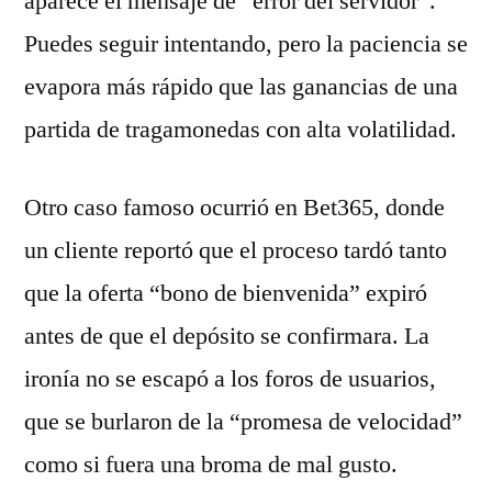
aparece el mensaje de “error del servidor”.
Puedes seguir intentando, pero la paciencia se
evapora más rápido que las ganancias de una
partida de tragamonedas con alta volatilidad.
Otro caso famoso ocurrió en Bet365, donde
un cliente reportó que el proceso tardó tanto
que la oferta “bono de bienvenida” expiró
antes de que el depósito se confirmara. La
ironía no se escapó a los foros de usuarios,
que se burlaron de la “promesa de velocidad”
como si fuera una broma de mal gusto.