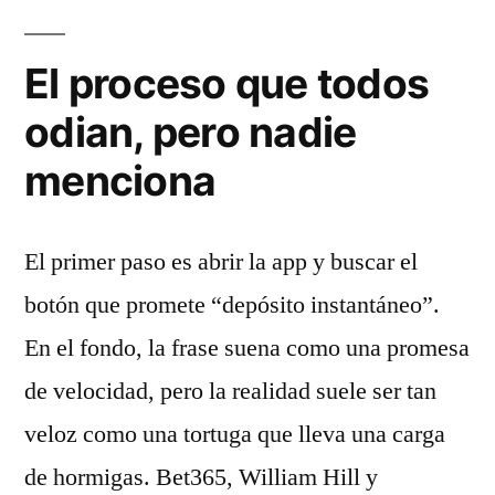
El proceso que todos
odian, pero nadie
menciona
El primer paso es abrir la app y buscar el
botón que promete “depósito instantáneo”.
En el fondo, la frase suena como una promesa
de velocidad, pero la realidad suele ser tan
veloz como una tortuga que lleva una carga
de hormigas. Bet365, William Hill y