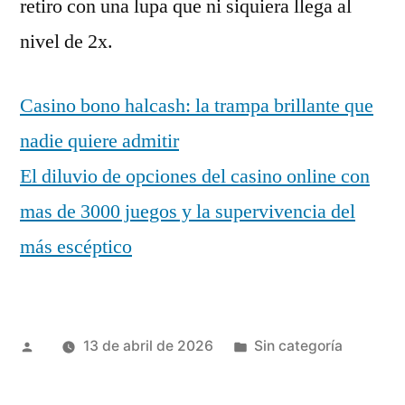
retiro con una lupa que ni siquiera llega al
nivel de 2x.
Casino bono halcash: la trampa brillante que
nadie quiere admitir
El diluvio de opciones del casino online con
mas de 3000 juegos y la supervivencia del
más escéptico
Publicado
Publicado
13 de abril de 2026
Sin categoría
por
en