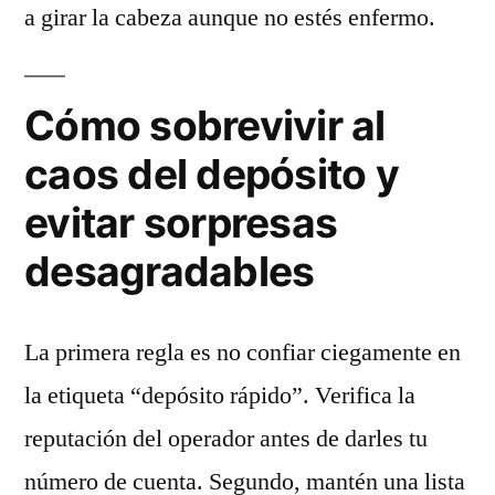
a girar la cabeza aunque no estés enfermo.
Cómo sobrevivir al
caos del depósito y
evitar sorpresas
desagradables
La primera regla es no confiar ciegamente en
la etiqueta “depósito rápido”. Verifica la
reputación del operador antes de darles tu
número de cuenta. Segundo, mantén una lista