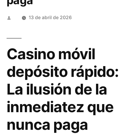
paga
Publicado
13 de abril de 2026
por
Casino móvil
depósito rápido:
La ilusión de la
inmediatez que
nunca paga