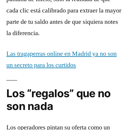
cada clic está calibrado para extraer la mayor
parte de tu saldo antes de que siquiera notes
la diferencia.
Las tragaperras online en Madrid ya no son
un secreto para los curtidos
Los “regalos” que no
son nada
Los operadores pintan su oferta como un