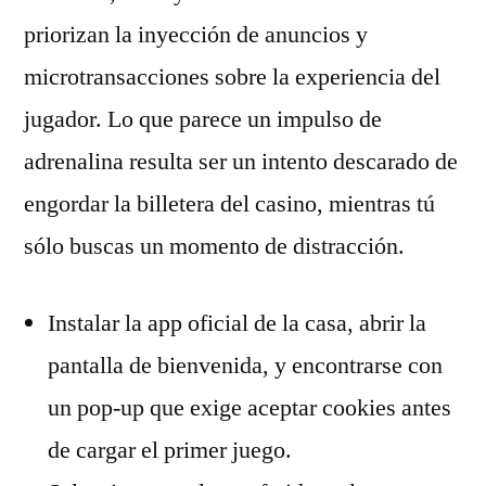
priorizan la inyección de anuncios y
microtransacciones sobre la experiencia del
jugador. Lo que parece un impulso de
adrenalina resulta ser un intento descarado de
engordar la billetera del casino, mientras tú
sólo buscas un momento de distracción.
Instalar la app oficial de la casa, abrir la
pantalla de bienvenida, y encontrarse con
un pop‑up que exige aceptar cookies antes
de cargar el primer juego.