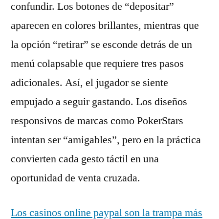
confundir. Los botones de “depositar”
aparecen en colores brillantes, mientras que
la opción “retirar” se esconde detrás de un
menú colapsable que requiere tres pasos
adicionales. Así, el jugador se siente
empujado a seguir gastando. Los diseños
responsivos de marcas como PokerStars
intentan ser “amigables”, pero en la práctica
convierten cada gesto táctil en una
oportunidad de venta cruzada.
Los casinos online paypal son la trampa más