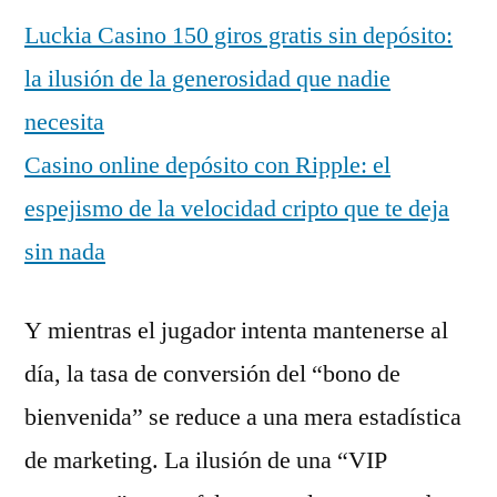
Luckia Casino 150 giros gratis sin depósito:
la ilusión de la generosidad que nadie
necesita
Casino online depósito con Ripple: el
espejismo de la velocidad cripto que te deja
sin nada
Y mientras el jugador intenta mantenerse al
día, la tasa de conversión del “bono de
bienvenida” se reduce a una mera estadística
de marketing. La ilusión de una “VIP