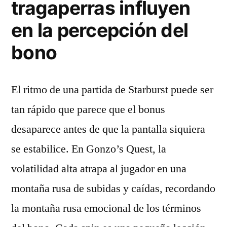
tragaperras influyen
en la percepción del
bono
El ritmo de una partida de Starburst puede ser
tan rápido que parece que el bonus
desaparece antes de que la pantalla siquiera
se estabilice. En Gonzo’s Quest, la
volatilidad alta atrapa al jugador en una
montaña rusa de subidas y caídas, recordando
la montaña rusa emocional de los términos