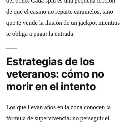
del bono. Cada spin es una pequeña lección
de que el casino no reparte caramelos, sino
que te vende la ilusión de un jackpot mientras
te obliga a pagar la entrada.
Estrategias de los
veteranos: cómo no
morir en el intento
Los que llevan años en la zona conocen la
fórmula de supervivencia: no perseguir el