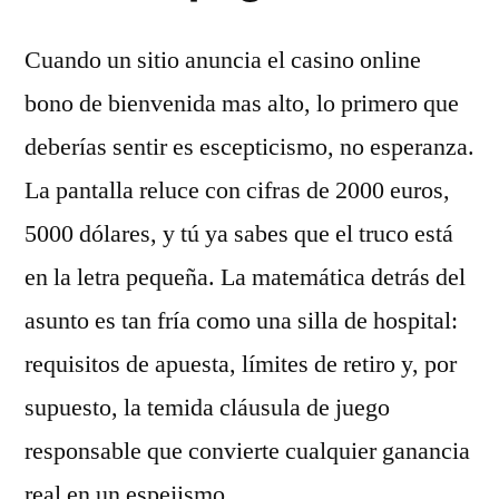
Cuando un sitio anuncia el casino online
bono de bienvenida mas alto, lo primero que
deberías sentir es escepticismo, no esperanza.
La pantalla reluce con cifras de 2000 euros,
5000 dólares, y tú ya sabes que el truco está
en la letra pequeña. La matemática detrás del
asunto es tan fría como una silla de hospital:
requisitos de apuesta, límites de retiro y, por
supuesto, la temida cláusula de juego
responsable que convierte cualquier ganancia
real en un espejismo.