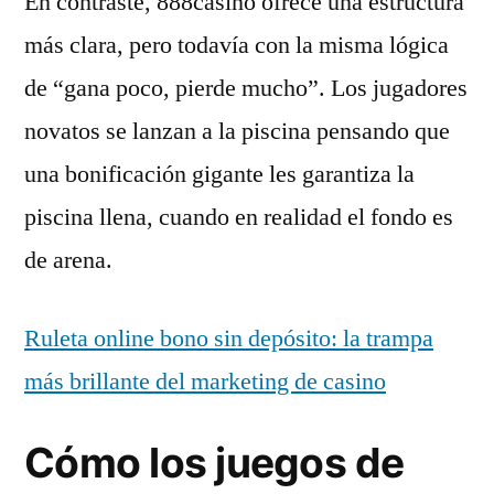
En contraste, 888casino ofrece una estructura
más clara, pero todavía con la misma lógica
de “gana poco, pierde mucho”. Los jugadores
novatos se lanzan a la piscina pensando que
una bonificación gigante les garantiza la
piscina llena, cuando en realidad el fondo es
de arena.
Ruleta online bono sin depósito: la trampa
más brillante del marketing de casino
Cómo los juegos de