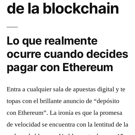
de la blockchain
Lo que realmente
ocurre cuando decides
pagar con Ethereum
Entra a cualquier sala de apuestas digital y te
topas con el brillante anuncio de “depósito
con Ethereum”. La ironía es que la promesa
de velocidad se encuentra con la lentitud de la