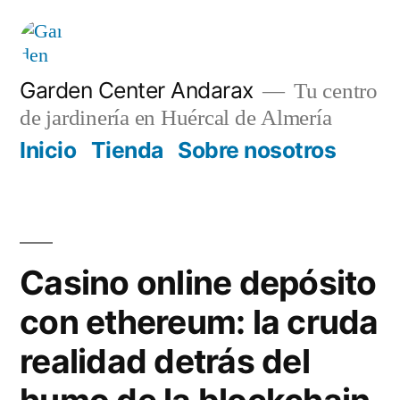
Saltar
al
contenido
Garden Center Andarax
Tu centro
de jardinería en Huércal de Almería
Inicio
Tienda
Sobre nosotros
Casino online depósito
con ethereum: la cruda
realidad detrás del