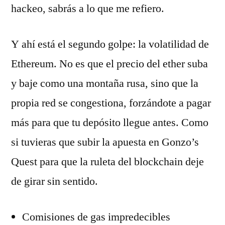
hackeo, sabrás a lo que me refiero.
Y ahí está el segundo golpe: la volatilidad de
Ethereum. No es que el precio del ether suba
y baje como una montaña rusa, sino que la
propia red se congestiona, forzándote a pagar
más para que tu depósito llegue antes. Como
si tuvieras que subir la apuesta en Gonzo’s
Quest para que la ruleta del blockchain deje
de girar sin sentido.
Comisiones de gas impredecibles