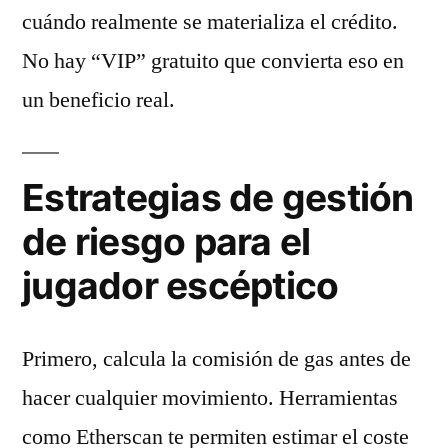
cuándo realmente se materializa el crédito.
No hay “VIP” gratuito que convierta eso en
un beneficio real.
Estrategias de gestión
de riesgo para el
jugador escéptico
Primero, calcula la comisión de gas antes de
hacer cualquier movimiento. Herramientas
como Etherscan te permiten estimar el coste