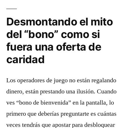
Desmontando el mito
del “bono” como si
fuera una oferta de
caridad
Los operadores de juego no están regalando
dinero, están prestando una ilusión. Cuando
ves “bono de bienvenida” en la pantalla, lo
primero que deberías preguntarte es cuántas
veces tendrás que apostar para desbloquear