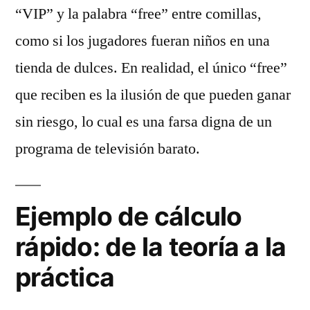
“VIP” y la palabra “free” entre comillas,
como si los jugadores fueran niños en una
tienda de dulces. En realidad, el único “free”
que reciben es la ilusión de que pueden ganar
sin riesgo, lo cual es una farsa digna de un
programa de televisión barato.
Ejemplo de cálculo
rápido: de la teoría a la
práctica