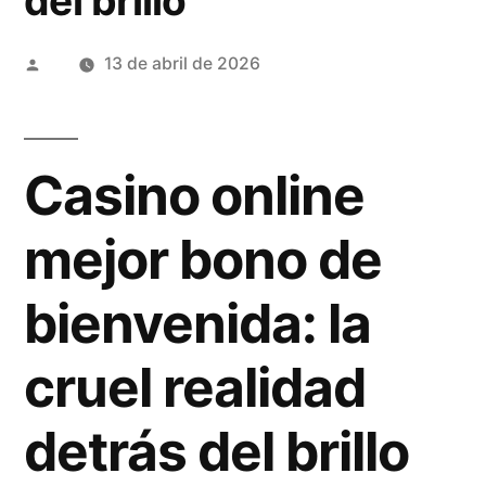
del brillo
Publicado
13 de abril de 2026
por
Casino online
mejor bono de
bienvenida: la
cruel realidad
detrás del brillo