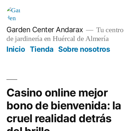
Saltar
al
contenido
Garden Center Andarax
Tu centro
de jardinería en Huércal de Almería
Inicio
Tienda
Sobre nosotros
Casino online mejor
bono de bienvenida: la
cruel realidad detrás