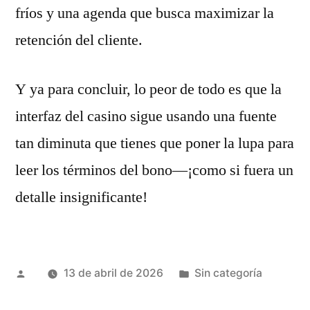
fríos y una agenda que busca maximizar la
retención del cliente.
Y ya para concluir, lo peor de todo es que la
interfaz del casino sigue usando una fuente
tan diminuta que tienes que poner la lupa para
leer los términos del bono—¡como si fuera un
detalle insignificante!
Publicado
Publicado
13 de abril de 2026
Sin categoría
por
en