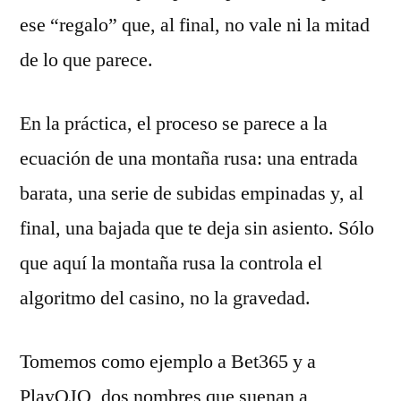
ese “regalo” que, al final, no vale ni la mitad
de lo que parece.
En la práctica, el proceso se parece a la
ecuación de una montaña rusa: una entrada
barata, una serie de subidas empinadas y, al
final, una bajada que te deja sin asiento. Sólo
que aquí la montaña rusa la controla el
algoritmo del casino, no la gravedad.
Tomemos como ejemplo a Bet365 y a
PlayOJO, dos nombres que suenan a