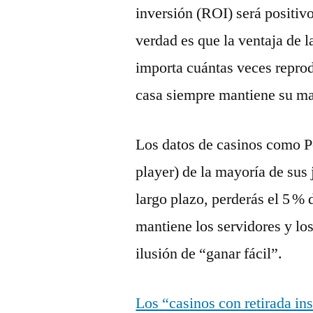
inversión (ROI) será positivo
verdad es que la ventaja de 
importa cuántas veces repro
casa siempre mantiene su m
Los datos de casinos como P
player) de la mayoría de sus 
largo plazo, perderás el 5 % 
mantiene los servidores y lo
ilusión de “ganar fácil”.
Los “casinos con retirada in