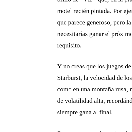
motel recién pintada. Por e
que parece generoso, pero la 
necesitarías ganar el próximo
requisito.
Y no creas que los juegos de
Starburst, la velocidad de los
como en una montaña rusa, m
de volatilidad alta, recordán
siempre gana al final.