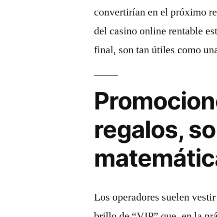
convertirían en el próximo r
del casino online rentable es
final, son tan útiles como un
Promocion
regalos, s
matemátic
Los operadores suelen vestir
brillo de “VIP” que, en la pr