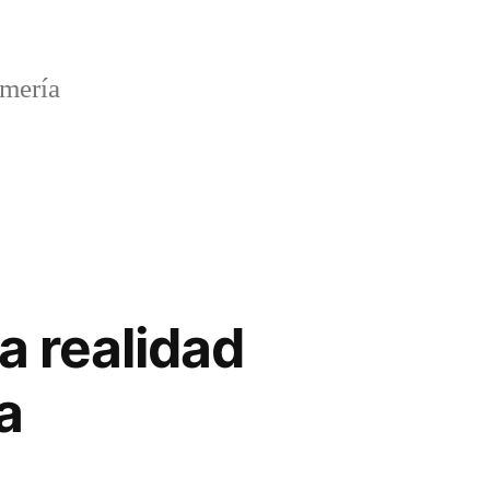
lmería
a realidad
a