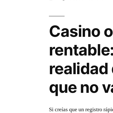
por
Casino o
rentable:
realidad
que no v
Si creías que un registro rápi