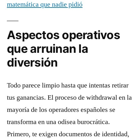
matemática que nadie pidió
Aspectos operativos
que arruinan la
diversión
Todo parece limpio hasta que intentas retirar
tus ganancias. El proceso de withdrawal en la
mayoría de los operadores españoles se
transforma en una odisea burocrática.
Primero, te exigen documentos de identidad,