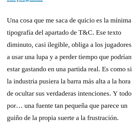
Una cosa que me saca de quicio es la mínima
tipografía del apartado de T&C. Ese texto
diminuto, casi ilegible, obliga a los jugadores
a usar una lupa y a perder tiempo que podrían
estar gastando en una partida real. Es como si
la industria pusiera la barra más alta a la hora
de ocultar sus verdaderas intenciones. Y todo
por… una fuente tan pequeña que parece un
guiño de la propia suerte a la frustración.