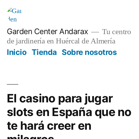
Saltar
al
contenido
Garden Center Andarax
Tu centro
de jardinería en Huércal de Almería
Inicio
Tienda
Sobre nosotros
El casino para jugar
slots en España que no
te hará creer en