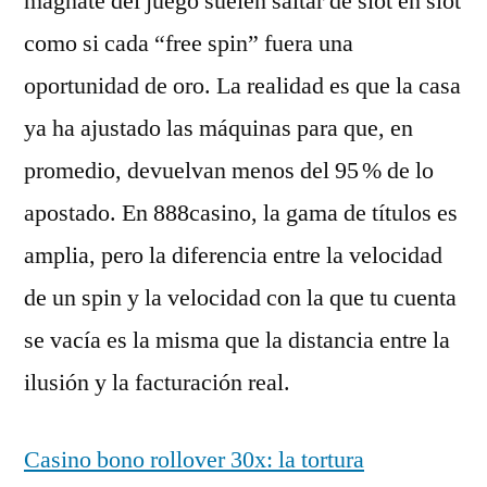
magnate del juego suelen saltar de slot en slot
como si cada “free spin” fuera una
oportunidad de oro. La realidad es que la casa
ya ha ajustado las máquinas para que, en
promedio, devuelvan menos del 95 % de lo
apostado. En 888casino, la gama de títulos es
amplia, pero la diferencia entre la velocidad
de un spin y la velocidad con la que tu cuenta
se vacía es la misma que la distancia entre la
ilusión y la facturación real.
Casino bono rollover 30x: la tortura