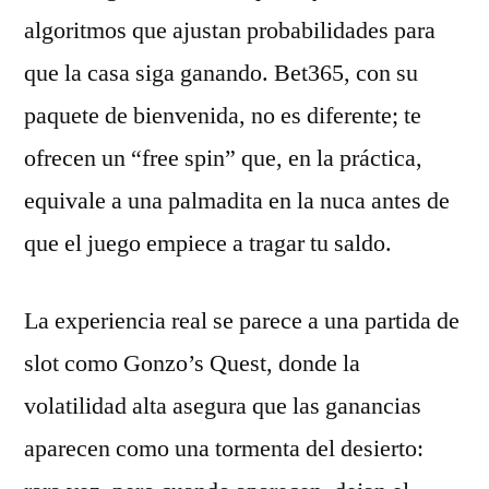
algoritmos que ajustan probabilidades para
que la casa siga ganando. Bet365, con su
paquete de bienvenida, no es diferente; te
ofrecen un “free spin” que, en la práctica,
equivale a una palmadita en la nuca antes de
que el juego empiece a tragar tu saldo.
La experiencia real se parece a una partida de
slot como Gonzo’s Quest, donde la
volatilidad alta asegura que las ganancias
aparecen como una tormenta del desierto: