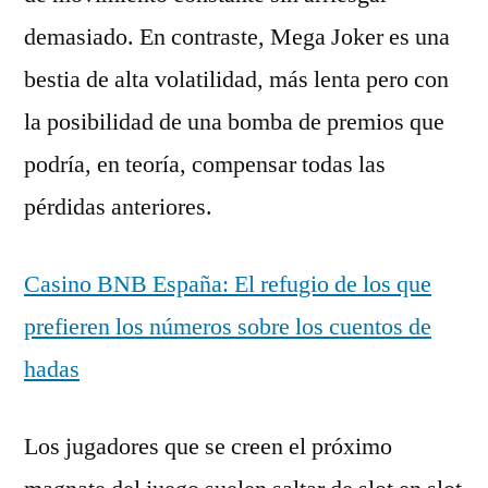
demasiado. En contraste, Mega Joker es una
bestia de alta volatilidad, más lenta pero con
la posibilidad de una bomba de premios que
podría, en teoría, compensar todas las
pérdidas anteriores.
Casino BNB España: El refugio de los que
prefieren los números sobre los cuentos de
hadas
Los jugadores que se creen el próximo