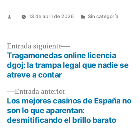
Publicado
Publicado
13 de abril de 2026
Sin categoría
por
en
Entrada
Entrada siguiente
siguiente:
Tragamonedas online licencia
Navegación
dgoj: la trampa legal que nadie se
de
atreve a contar
entradas
Entrada
Entrada anterior
anterior:
Los mejores casinos de España no
son lo que aparentan:
desmitificando el brillo barato