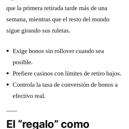
que la primera retirada tarde más de una
semana, mientras que el resto del mundo
sigue girando sus ruletas.
Exige bonos sin rollover cuando sea
posible.
Prefiere casinos con límites de retiro bajos.
Controla la tasa de conversión de bonos a
efectivo real.
El “regalo” como