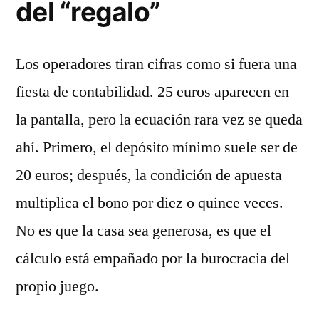
del “regalo”
Los operadores tiran cifras como si fuera una
fiesta de contabilidad. 25 euros aparecen en
la pantalla, pero la ecuación rara vez se queda
ahí. Primero, el depósito mínimo suele ser de
20 euros; después, la condición de apuesta
multiplica el bono por diez o quince veces.
No es que la casa sea generosa, es que el
cálculo está empañado por la burocracia del
propio juego.