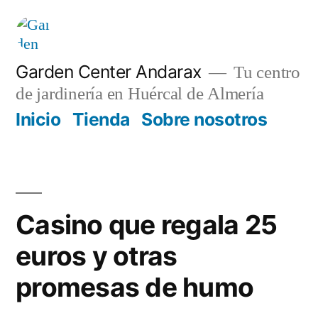
Saltar
al
contenido
Garden Center Andarax
Tu centro
de jardinería en Huércal de Almería
Inicio
Tienda
Sobre nosotros
Casino que regala 25
euros y otras
promesas de humo