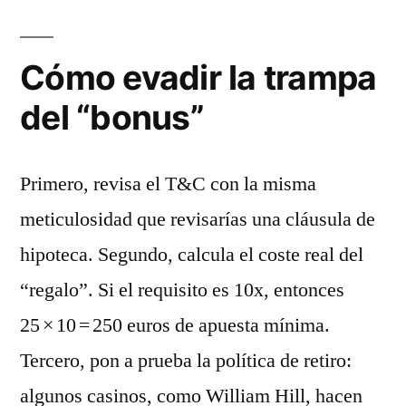
Cómo evadir la trampa
del “bonus”
Primero, revisa el T&C con la misma
meticulosidad que revisarías una cláusula de
hipoteca. Segundo, calcula el coste real del
“regalo”. Si el requisito es 10x, entonces
25 × 10 = 250 euros de apuesta mínima.
Tercero, pon a prueba la política de retiro:
algunos casinos, como William Hill, hacen