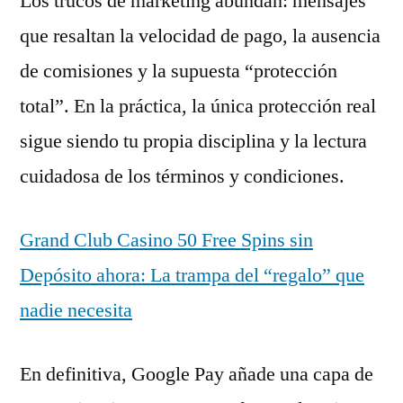
Los trucos de marketing abundan: mensajes
que resaltan la velocidad de pago, la ausencia
de comisiones y la supuesta “protección
total”. En la práctica, la única protección real
sigue siendo tu propia disciplina y la lectura
cuidadosa de los términos y condiciones.
Grand Club Casino 50 Free Spins sin
Depósito ahora: La trampa del “regalo” que
nadie necesita
En definitiva, Google Pay añade una capa de