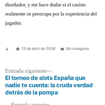
diseñador, y me hace dudar si el casino
realmente se preocupa por la experiencia del
jugador.
Publicado
Publicado
13 de abril de 2026
Sin categoría
por
en
Entrada
Entrada siguiente
siguiente:
El torneo de slots España que
Navegación
nadie te cuenta: la cruda verdad
de
detrás de la pompa
entradas
Entrada
Entrada anterior