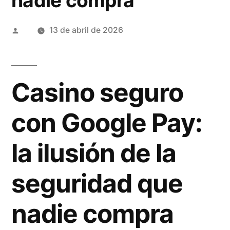
nadie compra
Publicado
13 de abril de 2026
por
Casino seguro
con Google Pay:
la ilusión de la
seguridad que
nadie compra