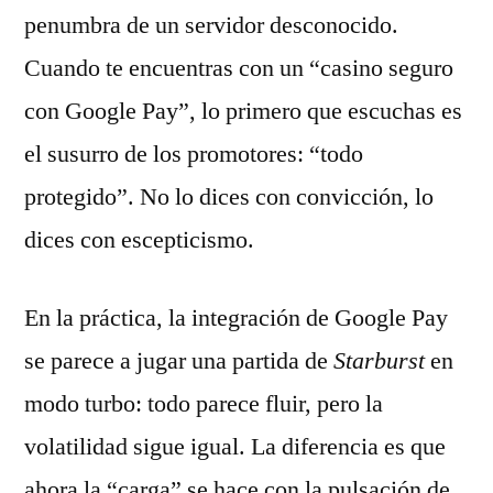
penumbra de un servidor desconocido.
Cuando te encuentras con un “casino seguro
con Google Pay”, lo primero que escuchas es
el susurro de los promotores: “todo
protegido”. No lo dices con convicción, lo
dices con escepticismo.
En la práctica, la integración de Google Pay
se parece a jugar una partida de
Starburst
en
modo turbo: todo parece fluir, pero la
volatilidad sigue igual. La diferencia es que
ahora la “carga” se hace con la pulsación de