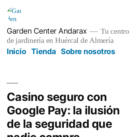
Saltar
al
contenido
Garden Center Andarax
Tu centro
de jardinería en Huércal de Almería
Inicio
Tienda
Sobre nosotros
Casino seguro con
Google Pay: la ilusión
de la seguridad que