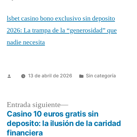
lsbet casino bono exclusivo sin deposito
2026: La trampa de la “generosidad” que
nadie necesita
Publicado
Publicado
13 de abril de 2026
Sin categoría
por
en
Entrada
Entrada siguiente
siguiente:
Casino 10 euros gratis sin
Navegación
deposito: la ilusión de la caridad
de
financiera