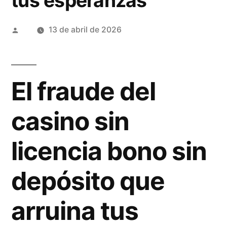
tus esperanzas
Publicado
13 de abril de 2026
por
El fraude del
casino sin
licencia bono sin
depósito que
arruina tus