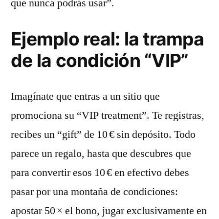
que nunca podrás usar”.
Ejemplo real: la trampa
de la condición “VIP”
Imagínate que entras a un sitio que
promociona su “VIP treatment”. Te registras,
recibes un “gift” de 10 € sin depósito. Todo
parece un regalo, hasta que descubres que
para convertir esos 10 € en efectivo debes
pasar por una montaña de condiciones:
apostar 50 × el bono, jugar exclusivamente en