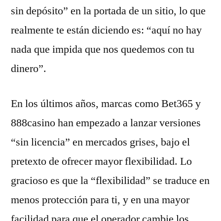
sin depósito” en la portada de un sitio, lo que
realmente te están diciendo es: “aquí no hay
nada que impida que nos quedemos con tu
dinero”.
En los últimos años, marcas como Bet365 y
888casino han empezado a lanzar versiones
“sin licencia” en mercados grises, bajo el
pretexto de ofrecer mayor flexibilidad. Lo
gracioso es que la “flexibilidad” se traduce en
menos protección para ti, y en una mayor
facilidad para que el operador cambie los