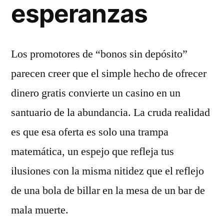
esperanzas
Los promotores de “bonos sin depósito”
parecen creer que el simple hecho de ofrecer
dinero gratis convierte un casino en un
santuario de la abundancia. La cruda realidad
es que esa oferta es solo una trampa
matemática, un espejo que refleja tus
ilusiones con la misma nitidez que el reflejo
de una bola de billar en la mesa de un bar de
mala muerte.