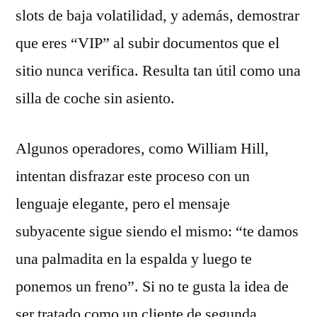
slots de baja volatilidad, y además, demostrar
que eres “VIP” al subir documentos que el
sitio nunca verifica. Resulta tan útil como una
silla de coche sin asiento.
Algunos operadores, como William Hill,
intentan disfrazar este proceso con un
lenguaje elegante, pero el mensaje
subyacente sigue siendo el mismo: “te damos
una palmadita en la espalda y luego te
ponemos un freno”. Si no te gusta la idea de
ser tratado como un cliente de segunda