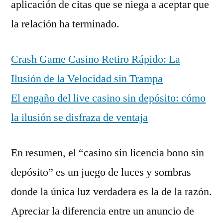
aplicación de citas que se niega a aceptar que
la relación ha terminado.
Crash Game Casino Retiro Rápido: La
Ilusión de la Velocidad sin Trampa
El engaño del live casino sin depósito: cómo
la ilusión se disfraza de ventaja
En resumen, el “casino sin licencia bono sin
depósito” es un juego de luces y sombras
donde la única luz verdadera es la de la razón.
Apreciar la diferencia entre un anuncio de