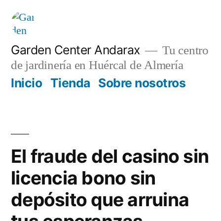
Saltar
al
contenido
Garden Center Andarax
Tu centro
de jardinería en Huércal de Almería
Inicio
Tienda
Sobre nosotros
El fraude del casino sin
licencia bono sin
depósito que arruina