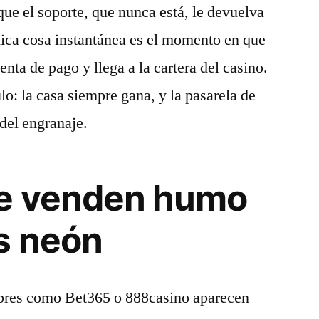
que el soporte, que nunca está, le devuelva
única cosa instantánea es el momento en que
enta de pago y llega a la cartera del casino.
lo: la casa siempre gana, y la pasarela de
del engranaje.
e venden humo
s neón
bres como Bet365 o 888casino aparecen