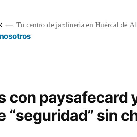
x
Tu centro de jardinería en Huércal de A
nosotros
s con paysafecard 
 “seguridad” sin ch