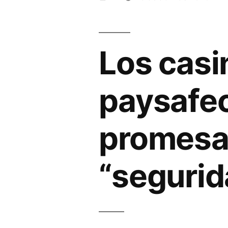
por
Los casi
paysafec
promesa
“segurid