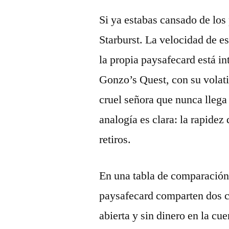
Si ya estabas cansado de los
Starburst. La velocidad de es
la propia paysafecard está in
Gonzo’s Quest, con su volatil
cruel señora que nunca llega 
analogía es clara: la rapidez
retiros.
En una tabla de comparación 
paysafecard comparten dos c
abierta y sin dinero en la cu