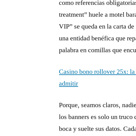
como referencias obligatoria
treatment” huele a motel bar
VIP” se queda en la carta de
una entidad benéfica que rep
palabra en comillas que encub
Casino bono rollover 25x: la
admitir
Porque, seamos claros, nadie 
los banners es solo un truco
boca y suelte sus datos. Cad