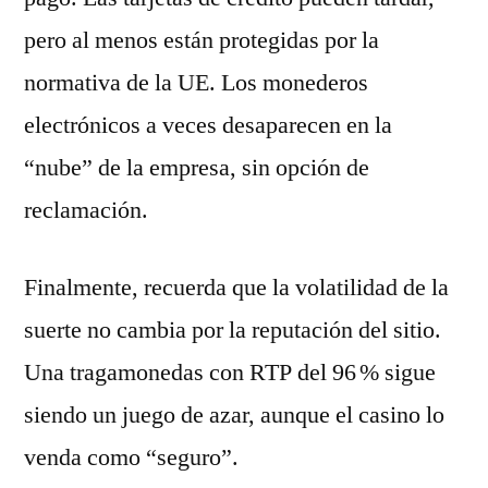
pero al menos están protegidas por la
normativa de la UE. Los monederos
electrónicos a veces desaparecen en la
“nube” de la empresa, sin opción de
reclamación.
Finalmente, recuerda que la volatilidad de la
suerte no cambia por la reputación del sitio.
Una tragamonedas con RTP del 96 % sigue
siendo un juego de azar, aunque el casino lo
venda como “seguro”.