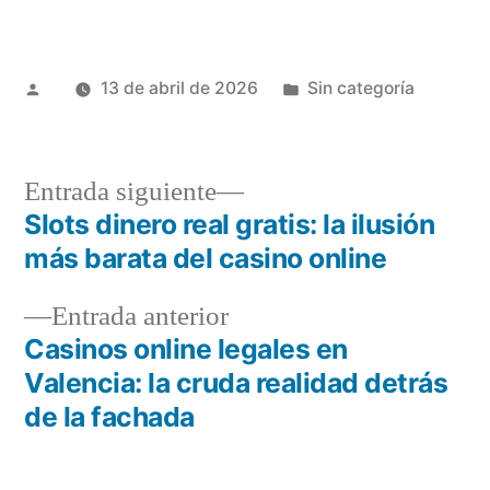
Publicado
Publicado
13 de abril de 2026
Sin categoría
por
en
Entrada
Entrada siguiente
siguiente:
Slots dinero real gratis: la ilusión
Navegación
más barata del casino online
de
Entrada
Entrada anterior
entradas
anterior:
Casinos online legales en
Valencia: la cruda realidad detrás
de la fachada