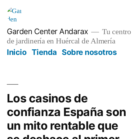
Saltar
al
contenido
Garden Center Andarax
Tu centro
de jardinería en Huércal de Almería
Inicio
Tienda
Sobre nosotros
Los casinos de
confianza España son
un mito rentable que