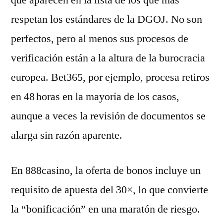
que aparecen en la lista de los que más
respetan los estándares de la DGOJ. No son
perfectos, pero al menos sus procesos de
verificación están a la altura de la burocracia
europea. Bet365, por ejemplo, procesa retiros
en 48 horas en la mayoría de los casos,
aunque a veces la revisión de documentos se
alarga sin razón aparente.
En 888casino, la oferta de bonos incluye un
requisito de apuesta del 30×, lo que convierte
la “bonificación” en una maratón de riesgo.