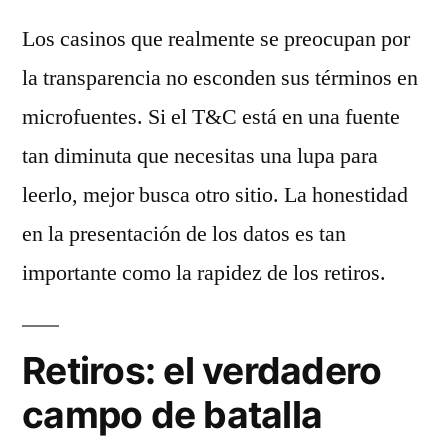
Los casinos que realmente se preocupan por
la transparencia no esconden sus términos en
microfuentes. Si el T&C está en una fuente
tan diminuta que necesitas una lupa para
leerlo, mejor busca otro sitio. La honestidad
en la presentación de los datos es tan
importante como la rapidez de los retiros.
Retiros: el verdadero
campo de batalla