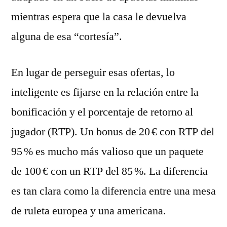
mientras espera que la casa le devuelva
alguna de esa “cortesía”.
En lugar de perseguir esas ofertas, lo
inteligente es fijarse en la relación entre la
bonificación y el porcentaje de retorno al
jugador (RTP). Un bonus de 20 € con RTP del
95 % es mucho más valioso que un paquete
de 100 € con un RTP del 85 %. La diferencia
es tan clara como la diferencia entre una mesa
de ruleta europea y una americana.