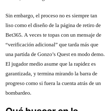
Sin embargo, el proceso no es siempre tan
liso como el diseño de la página de retiro de
Bet365. A veces te topas con un mensaje de
“verificación adicional” que tarda más que
una partida de Gonzo’s Quest en modo demo.
El jugador medio asume que la rapidez es
garantizada, y termina mirando la barra de
progreso como si fuera la cuenta atrás de un
bombardeo.