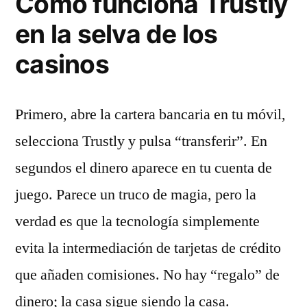
Cómo funciona Trustly
en la selva de los
casinos
Primero, abre la cartera bancaria en tu móvil,
selecciona Trustly y pulsa “transferir”. En
segundos el dinero aparece en tu cuenta de
juego. Parece un truco de magia, pero la
verdad es que la tecnología simplemente
evita la intermediación de tarjetas de crédito
que añaden comisiones. No hay “regalo” de
dinero; la casa sigue siendo la casa.