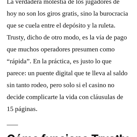
La verdadera molestia de los jugadores de
hoy no son los giros gratis, sino la burocracia
que se cuela entre el depósito y la ruleta.
Trusty, dicho de otro modo, es la vía de pago
que muchos operadores presumen como
“rápida”. En la práctica, es justo lo que
parece: un puente digital que te lleva al saldo
sin tanto rodeo, pero solo si el casino no
decide complicarte la vida con cláusulas de
15 páginas.