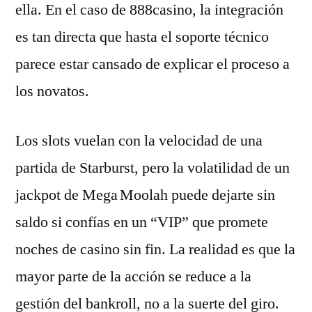
ella. En el caso de 888casino, la integración
es tan directa que hasta el soporte técnico
parece estar cansado de explicar el proceso a
los novatos.
Los slots vuelan con la velocidad de una
partida de Starburst, pero la volatilidad de un
jackpot de Mega Moolah puede dejarte sin
saldo si confías en un “VIP” que promete
noches de casino sin fin. La realidad es que la
mayor parte de la acción se reduce a la
gestión del bankroll, no a la suerte del giro.