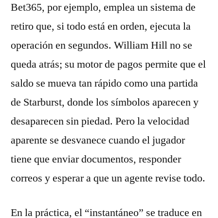
Bet365, por ejemplo, emplea un sistema de
retiro que, si todo está en orden, ejecuta la
operación en segundos. William Hill no se
queda atrás; su motor de pagos permite que el
saldo se mueva tan rápido como una partida
de Starburst, donde los símbolos aparecen y
desaparecen sin piedad. Pero la velocidad
aparente se desvanece cuando el jugador
tiene que enviar documentos, responder
correos y esperar a que un agente revise todo.
En la práctica, el “instantáneo” se traduce en