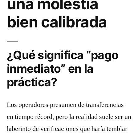
una molestia
bien calibrada
¿Qué significa “pago
inmediato” en la
práctica?
Los operadores presumen de transferencias
en tiempo récord, pero la realidad suele ser un
laberinto de verificaciones que haría temblar