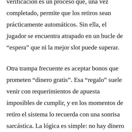
verificación es un proceso que, una vez
completado, permite que los retiros sean
prácticamente automáticos. Sin ella, el
jugador se encuentra atrapado en un bucle de
“espera” que ni la mejor slot puede superar.
Otra trampa frecuente es aceptar bonos que
prometen “dinero gratis”. Esa “regalo” suele
venir con requerimientos de apuesta
imposibles de cumplir, y en los momentos de
retiro el sistema lo recuerda con una sonrisa
sarcástica. La lógica es simple: no hay dinero