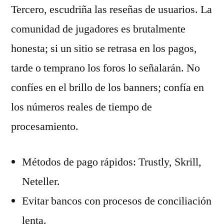
Tercero, escudriña las reseñas de usuarios. La
comunidad de jugadores es brutalmente
honesta; si un sitio se retrasa en los pagos,
tarde o temprano los foros lo señalarán. No
confíes en el brillo de los banners; confía en
los números reales de tiempo de
procesamiento.
Métodos de pago rápidos: Trustly, Skrill,
Neteller.
Evitar bancos con procesos de conciliación
lenta.