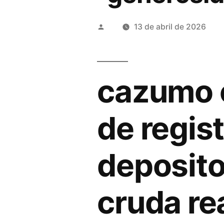
Publicado
13 de abril de 2026
por
cazumo 
de regist
deposito
cruda re