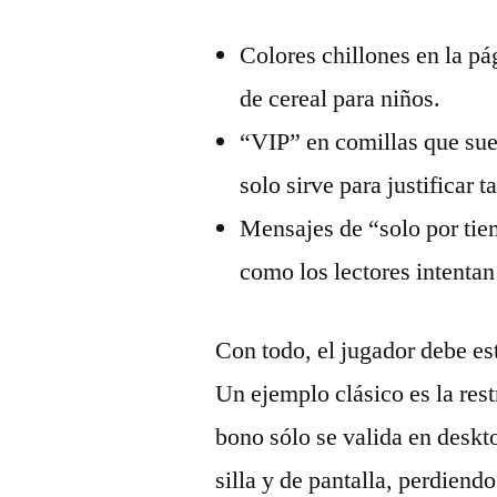
Colores chillones en la pá
de cereal para niños.
“VIP” en comillas que sue
solo sirve para justificar t
Mensajes de “solo por tie
como los lectores intentan 
Con todo, el jugador debe esta
Un ejemplo clásico es la rest
bono sólo se valida en deskto
silla y de pantalla, perdiendo