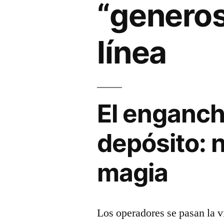
“generos
línea
El enganch
depósito: 
magia
Los operadores se pasan la vi