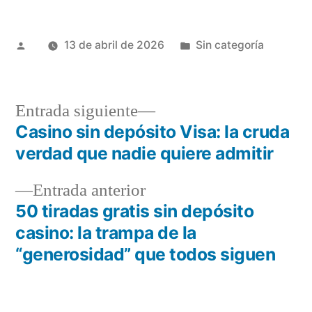
Publicado
Publicado
13 de abril de 2026
Sin categoría
por
en
Entrada
Entrada siguiente
siguiente:
Casino sin depósito Visa: la cruda
Navegación
verdad que nadie quiere admitir
de
Entrada
Entrada anterior
entradas
anterior:
50 tiradas gratis sin depósito
casino: la trampa de la
“generosidad” que todos siguen