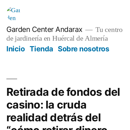
Saltar
al
contenido
Garden Center Andarax
Tu centro
de jardinería en Huércal de Almería
Inicio
Tienda
Sobre nosotros
Retirada de fondos del
casino: la cruda
realidad detrás del