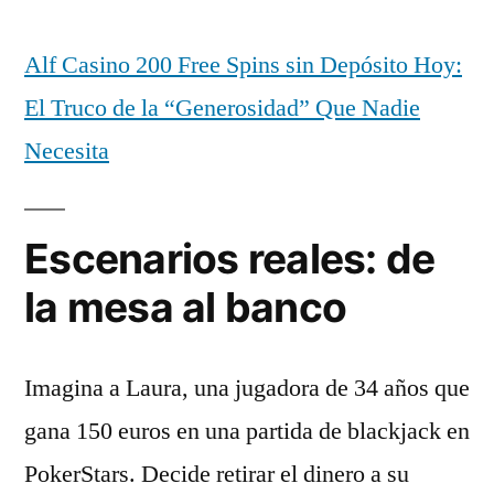
Alf Casino 200 Free Spins sin Depósito Hoy:
El Truco de la “Generosidad” Que Nadie
Necesita
Escenarios reales: de
la mesa al banco
Imagina a Laura, una jugadora de 34 años que
gana 150 euros en una partida de blackjack en
PokerStars. Decide retirar el dinero a su