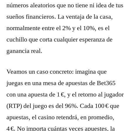
números aleatorios que no tiene ni idea de tus
sueños financieros. La ventaja de la casa,
normalmente entre el 2% y el 10%, es el
cuchillo que corta cualquier esperanza de
ganancia real.
Veamos un caso concreto: imagina que
juegas en una mesa de apuestas de Bet365
con una apuesta de 1 €, y el retorno al jugador
(RTP) del juego es del 96%. Cada 100 € que
apuestas, el casino retendrá, en promedio,
4 €. No importa cuántas veces apuestes, la