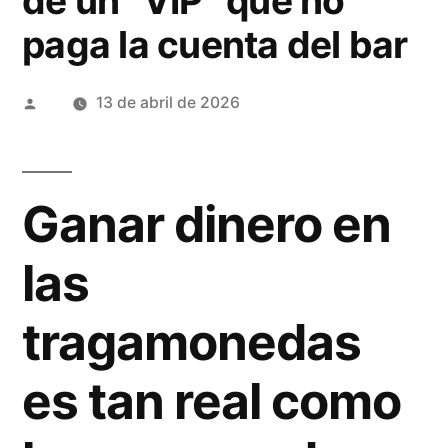
de un “VIP” que no
paga la cuenta del bar
Publicado
13 de abril de 2026
por
Ganar dinero en
las
tragamonedas
es tan real como