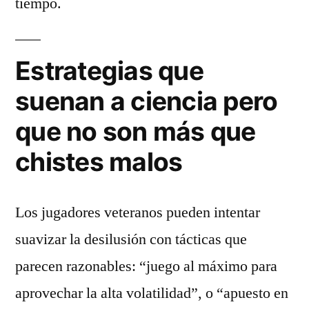
tiempo.
Estrategias que
suenan a ciencia pero
que no son más que
chistes malos
Los jugadores veteranos pueden intentar
suavizar la desilusión con tácticas que
parecen razonables: “juego al máximo para
aprovechar la alta volatilidad”, o “apuesto en