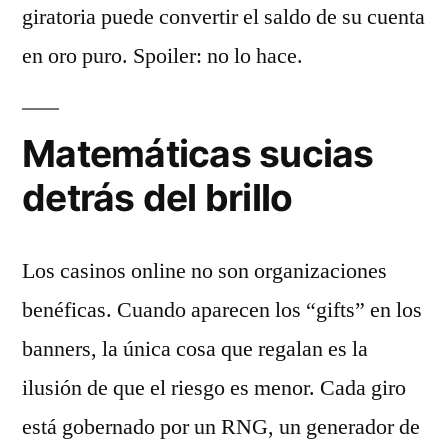
giratoria puede convertir el saldo de su cuenta
en oro puro. Spoiler: no lo hace.
Matemáticas sucias
detrás del brillo
Los casinos online no son organizaciones
benéficas. Cuando aparecen los “gifts” en los
banners, la única cosa que regalan es la
ilusión de que el riesgo es menor. Cada giro
está gobernado por un RNG, un generador de