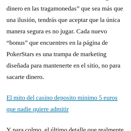
dinero en las tragamonedas” que sea más que
una ilusión, tendrás que aceptar que la única
manera segura es no jugar. Cada nuevo
“bonus” que encuentres en la página de
PokerStars es una trampa de marketing
diseñada para mantenerte en el sitio, no para
sacarte dinero.
El mito del casino deposito minimo 5 euros
que nadie quiere admitir
Y para colmo, el último detalle que realmente