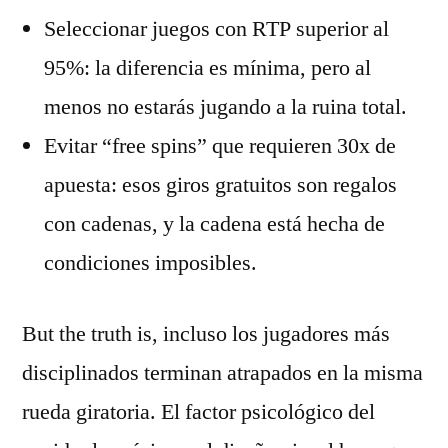
Seleccionar juegos con RTP superior al
95%: la diferencia es mínima, pero al
menos no estarás jugando a la ruina total.
Evitar “free spins” que requieren 30x de
apuesta: esos giros gratuitos son regalos
con cadenas, y la cadena está hecha de
condiciones imposibles.
But the truth is, incluso los jugadores más
disciplinados terminan atrapados en la misma
rueda giratoria. El factor psicológico del