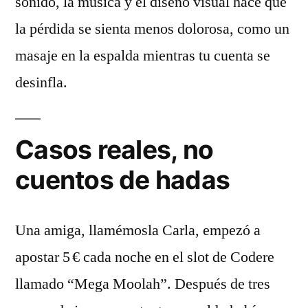
sonido, la música y el diseño visual hace que
la pérdida se sienta menos dolorosa, como un
masaje en la espalda mientras tu cuenta se
desinfla.
Casos reales, no
cuentos de hadas
Una amiga, llamémosla Carla, empezó a
apostar 5 € cada noche en el slot de Codere
llamado “Mega Moolah”. Después de tres