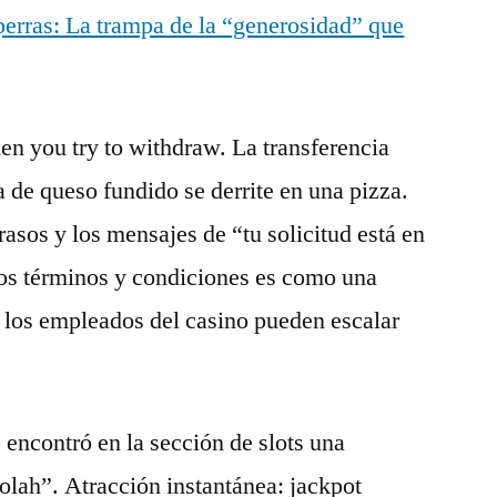
perras: La trampa de la “generosidad” que
hen you try to withdraw. La transferencia
a de queso fundido se derrite en una pizza.
asos y los mensajes de “tu solicitud está en
los términos y condiciones es como una
 los empleados del casino pueden escalar
 encontró en la sección de slots una
ah”. Atracción instantánea: jackpot