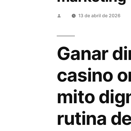
Publicado
13 de abril de 2026
por
Ganar di
casino o
mito dign
rutina d