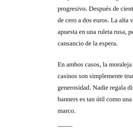
progresivo. Después de cient
de cero a dos euros. La alta 
apuesta en una ruleta rusa, p
cansancio de la espera.
En ambos casos, la moraleja 
casinos son simplemente tru
generosidad. Nadie regala di
banners es tan útil como una 
marco.