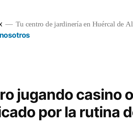
x
Tu centro de jardinería en Huércal de A
nosotros
ro jugando casino o
icado por la rutina d