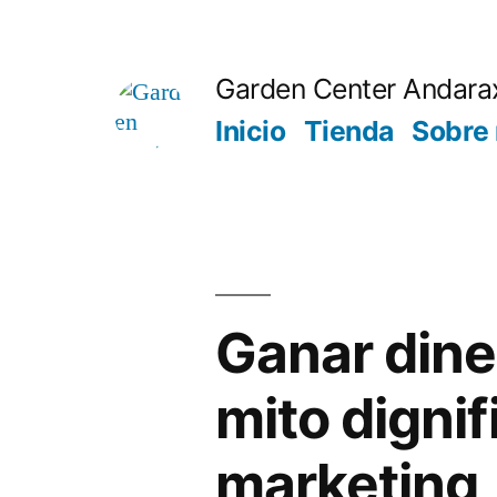
Saltar
al
Garden Center Andara
contenido
Inicio
Tienda
Sobre 
Ganar dine
mito dignif
marketing