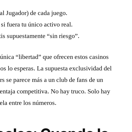
al Jugador) de cada juego.
i fuera tu único activo real.
tis supuestamente “sin riesgo”.
única “libertad” que ofrecen estos casinos
os lo esperas. La supuesta exclusividad del
s se parece más a un club de fans de un
ventaja competitiva. No hay truco. Solo hay
ela entre los números.