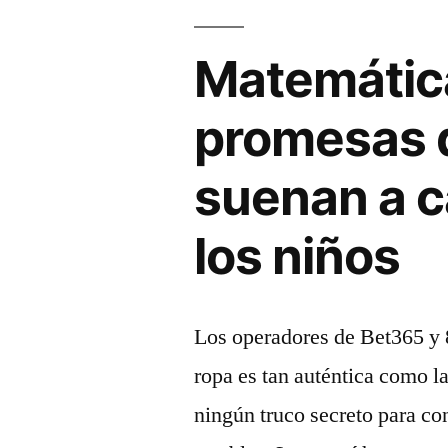
Matemática
promesas d
suenan a c
los niños
Los operadores de Bet365 y 8
ropa es tan auténtica como l
ningún truco secreto para con