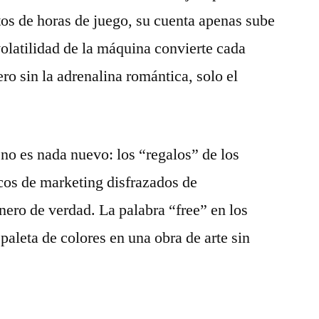
os de horas de juego, su cuenta apenas sube
volatilidad de la máquina convierte cada
ero sin la adrenalina romántica, solo el
no es nada nuevo: los “regalos” de los
cos de marketing disfrazados de
nero de verdad. La palabra “free” en los
paleta de colores en una obra de arte sin