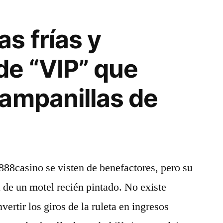
s frías y
e “VIP” que
ampanillas de
88casino se visten de benefactores, pero su
a de un motel recién pintado. No existe
vertir los giros de la ruleta en ingresos