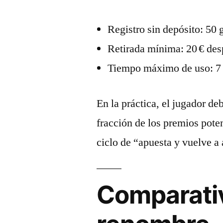
Registro sin depósito: 50 
Retirada mínima: 20 € desp
Tiempo máximo de uso: 7 d
En la práctica, el jugador de
fracción de los premios pote
ciclo de “apuesta y vuelve a 
Comparativ