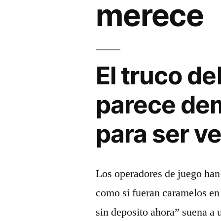
merece
El truco de
parece de
para ser v
Los operadores de juego han 
como si fueran caramelos en 
sin deposito ahora” suena a u