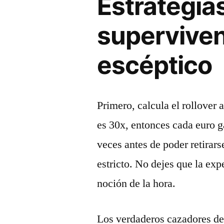
Estrategia
superviven
escéptico
Primero, calcula el rollover 
es 30x, entonces cada euro g
veces antes de poder retirar
estricto. No dejes que la exp
noción de la hora.
Los verdaderos cazadores de