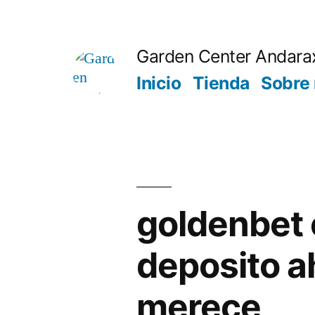
Saltar
al
Garden Center Andara
contenido
Inicio
Tienda
Sobre 
goldenbet c
deposito ah
merece