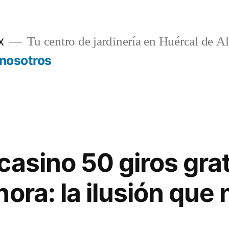
x
Tu centro de jardinería en Huércal de A
nosotros
asino 50 giros grat
ora: la ilusión que 