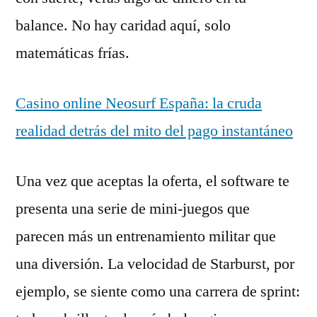
balance. No hay caridad aquí, solo
matemáticas frías.
Casino online Neosurf España: la cruda
realidad detrás del mito del pago instantáneo
Una vez que aceptas la oferta, el software te
presenta una serie de mini‑juegos que
parecen más un entrenamiento militar que
una diversión. La velocidad de Starburst, por
ejemplo, se siente como una carrera de sprint: