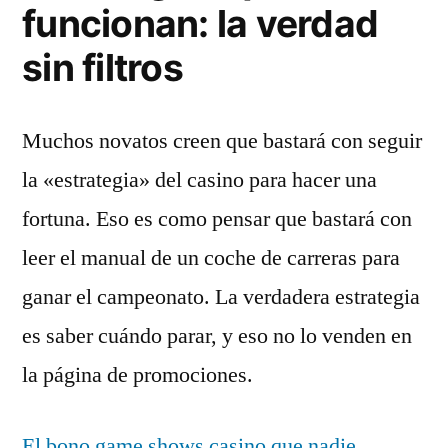
funcionan: la verdad
sin filtros
Muchos novatos creen que bastará con seguir
la «estrategia» del casino para hacer una
fortuna. Eso es como pensar que bastará con
leer el manual de un coche de carreras para
ganar el campeonato. La verdadera estrategia
es saber cuándo parar, y eso no lo venden en
la página de promociones.
El bono game shows casino que nadie