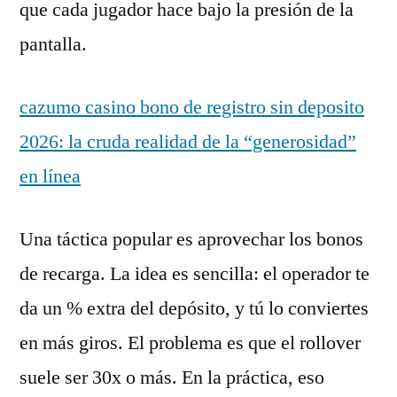
que cada jugador hace bajo la presión de la
pantalla.
cazumo casino bono de registro sin deposito
2026: la cruda realidad de la “generosidad”
en línea
Una táctica popular es aprovechar los bonos
de recarga. La idea es sencilla: el operador te
da un % extra del depósito, y tú lo conviertes
en más giros. El problema es que el rollover
suele ser 30x o más. En la práctica, eso