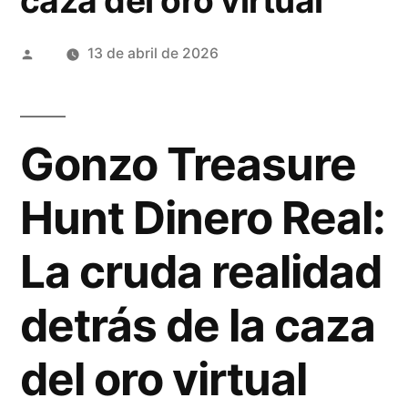
caza del oro virtual
Publicado
13 de abril de 2026
por
Gonzo Treasure
Hunt Dinero Real:
La cruda realidad
detrás de la caza
del oro virtual