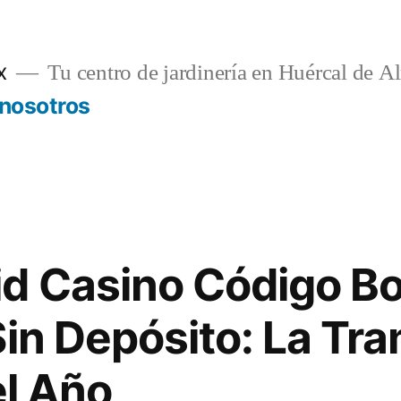
x
Tu centro de jardinería en Huércal de A
nosotros
id Casino Código B
Sin Depósito: La T
el Año