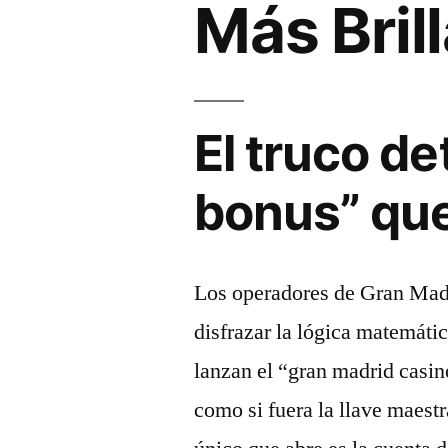
Más Bril
El truco de
bonus” que
Los operadores de Gran Madr
disfrazar la lógica matemáti
lanzan el “gran madrid casin
como si fuera la llave maestra