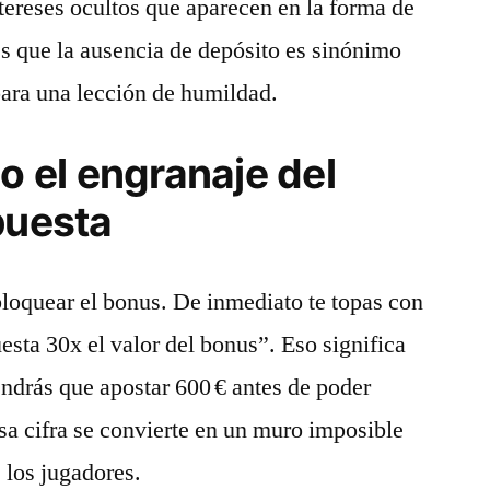
tereses ocultos que aparecen en la forma de
ees que la ausencia de depósito es sinónimo
 para una lección de humildad.
el engranaje del
puesta
oquear el bonus. De inmediato te topas con
esta 30x el valor del bonus”. Eso significa
tendrás que apostar 600 € antes de poder
 esa cifra se convierte en un muro imposible
 los jugadores.