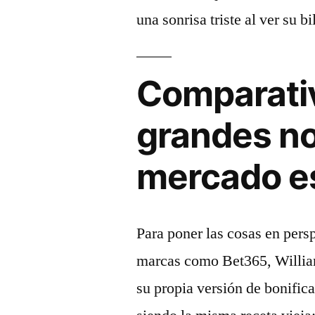
una sonrisa triste al ver su b
Comparativ
grandes n
mercado e
Para poner las cosas en per
marcas como Bet365, William
su propia versión de bonifica