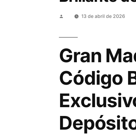
Publicado
13 de abril de 2026
por
Gran Ma
Código 
Exclusiv
Depósito