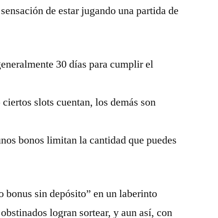
a sensación de estar jugando una partida de
generalmente 30 días para cumplir el
 ciertos slots cuentan, los demás son
nos bonos limitan la cantidad que puedes
o bonus sin depósito” en un laberinto
obstinados logran sortear, y aun así, con