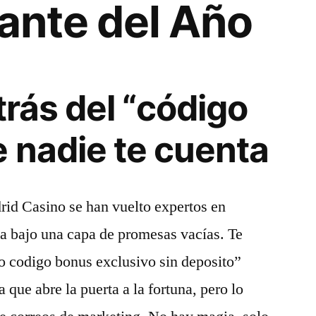
lante del Año
trás del “código
 nadie te cuenta
id Casino se han vuelto expertos en
ca bajo una capa de promesas vacías. Te
o codigo bonus exclusivo sin deposito”
 que abre la puerta a la fortuna, pero lo