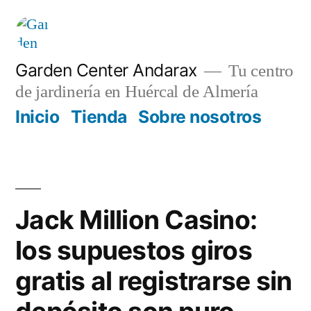
Saltar
al
contenido
Garden Center Andarax
Tu centro
de jardinería en Huércal de Almería
Inicio
Tienda
Sobre nosotros
Jack Million Casino:
los supuestos giros
gratis al registrarse sin