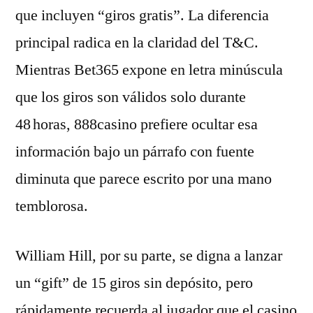
que incluyen “giros gratis”. La diferencia
principal radica en la claridad del T&C.
Mientras Bet365 expone en letra minúscula
que los giros son válidos solo durante
48 horas, 888casino prefiere ocultar esa
información bajo un párrafo con fuente
diminuta que parece escrito por una mano
temblorosa.
William Hill, por su parte, se digna a lanzar
un “gift” de 15 giros sin depósito, pero
rápidamente recuerda al jugador que el casino