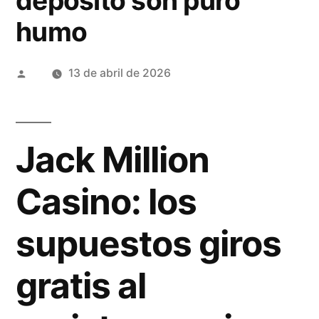
depósito son puro
humo
Publicado
13 de abril de 2026
por
Jack Million
Casino: los
supuestos giros
gratis al