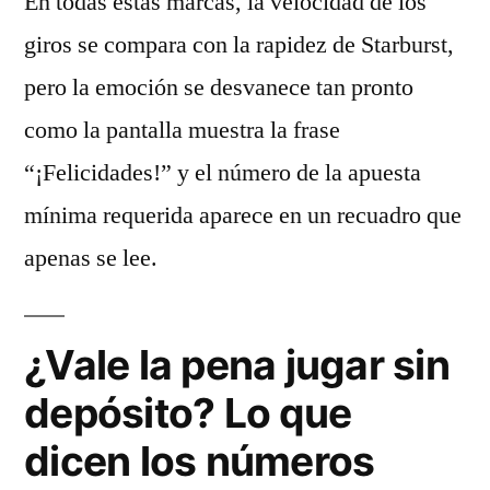
En todas estas marcas, la velocidad de los
giros se compara con la rapidez de Starburst,
pero la emoción se desvanece tan pronto
como la pantalla muestra la frase
“¡Felicidades!” y el número de la apuesta
mínima requerida aparece en un recuadro que
apenas se lee.
¿Vale la pena jugar sin
depósito? Lo que
dicen los números