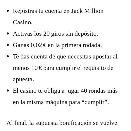
Registras tu cuenta en Jack Million
Casino.
Activas los 20 giros sin depósito.
Ganas 0,02 € en la primera rodada.
Te das cuenta de que necesitas apostar al
menos 10 € para cumplir el requisito de
apuesta.
El casino te obliga a jugar 40 rondas más
en la misma máquina para “cumplir”.
Al final, la supuesta bonificación se vuelve