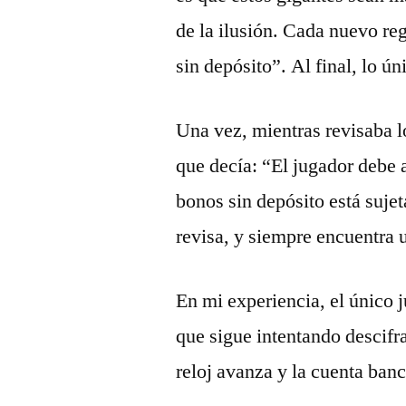
de la ilusión. Cada nuevo re
sin depósito”. Al final, lo ún
Una vez, mientras revisaba 
que decía: “El jugador debe 
bonos sin depósito está sujet
revisa, y siempre encuentra 
En mi experiencia, el único 
que sigue intentando descifra
reloj avanza y la cuenta banc