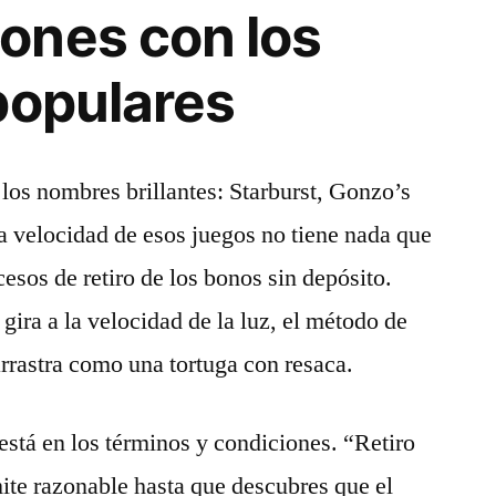
ones con los
populares
los nombres brillantes: Starburst, Gonzo’s
 la velocidad de esos juegos no tiene nada que
cesos de retiro de los bonos sin depósito.
 gira a la velocidad de la luz, el método de
arrastra como una tortuga con resaca.
está en los términos y condiciones. “Retiro
ite razonable hasta que descubres que el