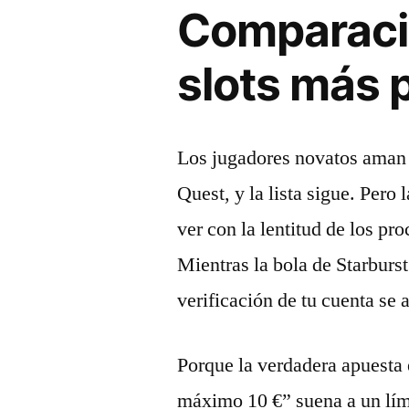
Comparaci
slots más 
Los jugadores novatos aman 
Quest, y la lista sigue. Pero
ver con la lentitud de los pro
Mientras la bola de Starburst
verificación de tu cuenta se 
Porque la verdadera apuesta 
máximo 10 €” suena a un lím