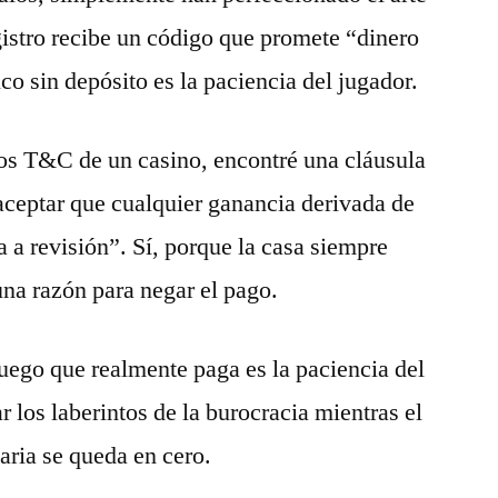
gistro recibe un código que promete “dinero
ico sin depósito es la paciencia del jugador.
los T&C de un casino, encontré una cláusula
aceptar que cualquier ganancia derivada de
a a revisión”. Sí, porque la casa siempre
una razón para negar el pago.
juego que realmente paga es la paciencia del
r los laberintos de la burocracia mientras el
aria se queda en cero.