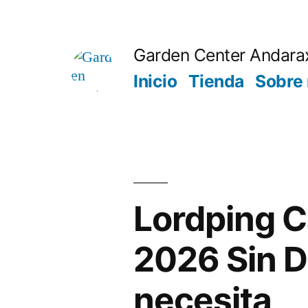
Saltar
al
Garden Center Andara
contenido
Inicio
Tienda
Sobre 
Lordping C
2026 Sin D
necesita