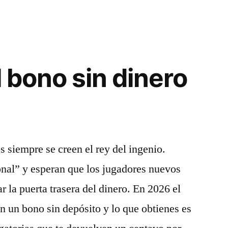
l bono sin dinero
s siempre se creen el rey del ingenio.
al” y esperan que los jugadores nuevos
 la puerta trasera del dinero. En 2026 el
en un bono sin depósito y lo que obtienes es