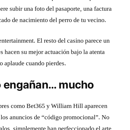
ere subir una foto del pasaporte, una factura
icado de nacimiento del perro de tu vecino.
entertainment. El resto del casino parece un
s hacen su mejor actuación bajo la atenta
lo aplaude cuando pierdes.
o engañan… mucho
bres como Bet365 y William Hill aparecen
 los anuncios de “código promocional”. No
alos, simplemente han perfeccionado el arte