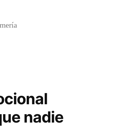
lmería
ocional
que nadie