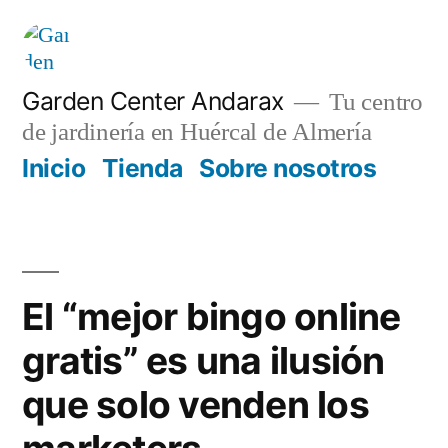
Saltar
al
contenido
Garden Center Andarax
Tu centro
de jardinería en Huércal de Almería
Inicio
Tienda
Sobre nosotros
El “mejor bingo online
gratis” es una ilusión
que solo venden los