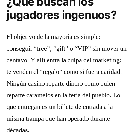
¿Qué buscan los
jugadores ingenuos?
El objetivo de la mayoría es simple:
conseguir “free”, “gift” o “VIP” sin mover un
centavo. Y allí entra la culpa del marketing:
te venden el “regalo” como si fuera caridad.
Ningún casino reparte dinero como quien
reparte caramelos en la feria del pueblo. Lo
que entregan es un billete de entrada a la
misma trampa que han operado durante
décadas.