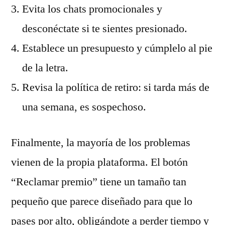
Evita los chats promocionales y
desconéctate si te sientes presionado.
Establece un presupuesto y cúmplelo al pie
de la letra.
Revisa la política de retiro: si tarda más de
una semana, es sospechoso.
Finalmente, la mayoría de los problemas
vienen de la propia plataforma. El botón
“Reclamar premio” tiene un tamaño tan
pequeño que parece diseñado para que lo
pases por alto, obligándote a perder tiempo y