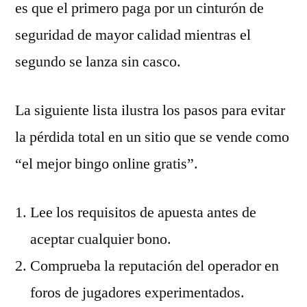
es que el primero paga por un cinturón de
seguridad de mayor calidad mientras el
segundo se lanza sin casco.
La siguiente lista ilustra los pasos para evitar
la pérdida total en un sitio que se vende como
“el mejor bingo online gratis”.
Lee los requisitos de apuesta antes de
aceptar cualquier bono.
Comprueba la reputación del operador en
foros de jugadores experimentados.