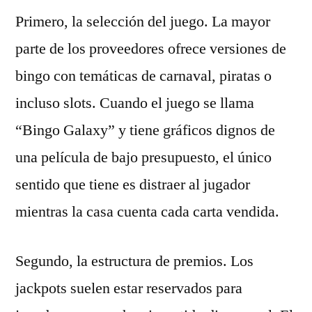
Primero, la selección del juego. La mayor
parte de los proveedores ofrece versiones de
bingo con temáticas de carnaval, piratas o
incluso slots. Cuando el juego se llama
“Bingo Galaxy” y tiene gráficos dignos de
una película de bajo presupuesto, el único
sentido que tiene es distraer al jugador
mientras la casa cuenta cada carta vendida.
Segundo, la estructura de premios. Los
jackpots suelen estar reservados para