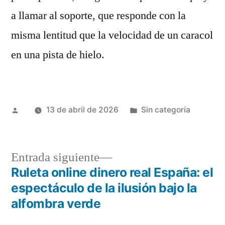
a llamar al soporte, que responde con la
misma lentitud que la velocidad de un caracol
en una pista de hielo.
Publicado
Publicado
13 de abril de 2026
Sin categoría
por
en
Entrada
Entrada siguiente
siguiente:
Ruleta online dinero real España: el
Navegación
espectáculo de la ilusión bajo la
de
alfombra verde