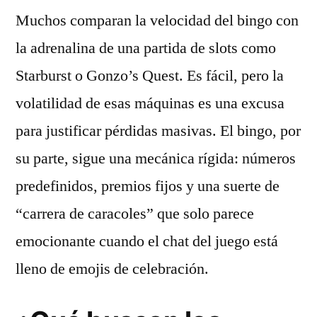
Muchos comparan la velocidad del bingo con
la adrenalina de una partida de slots como
Starburst o Gonzo’s Quest. Es fácil, pero la
volatilidad de esas máquinas es una excusa
para justificar pérdidas masivas. El bingo, por
su parte, sigue una mecánica rígida: números
predefinidos, premios fijos y una suerte de
“carrera de caracoles” que solo parece
emocionante cuando el chat del juego está
lleno de emojis de celebración.