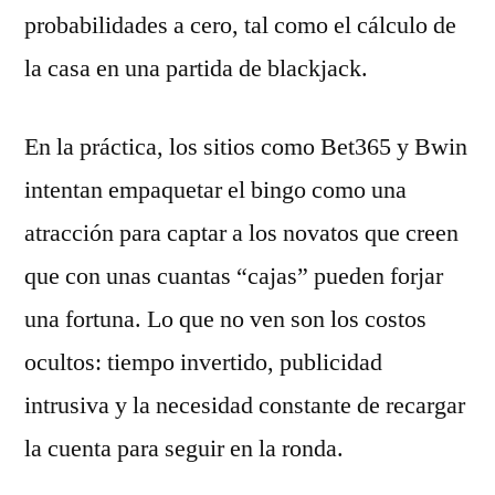
probabilidades a cero, tal como el cálculo de
la casa en una partida de blackjack.
En la práctica, los sitios como Bet365 y Bwin
intentan empaquetar el bingo como una
atracción para captar a los novatos que creen
que con unas cuantas “cajas” pueden forjar
una fortuna. Lo que no ven son los costos
ocultos: tiempo invertido, publicidad
intrusiva y la necesidad constante de recargar
la cuenta para seguir en la ronda.