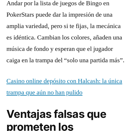
Andar por la lista de juegos de Bingo en
PokerStars puede dar la impresión de una
amplia variedad, pero si te fijas, la mecánica
es idéntica. Cambian los colores, añaden una
música de fondo y esperan que el jugador
caiga en la trampa del “solo una partida más”.
Casino online depósito con Halcash: la única
trampa que aún no han pulido
Ventajas falsas que
prometen los