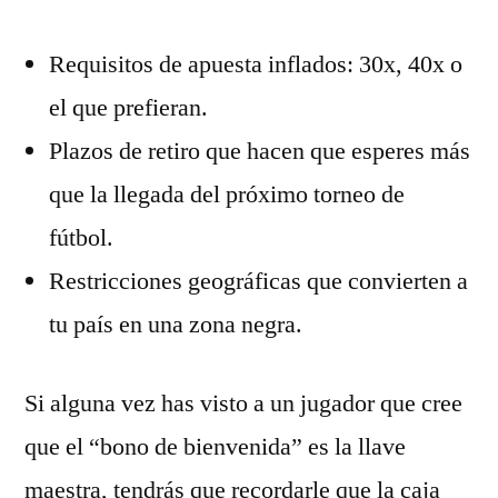
Requisitos de apuesta inflados: 30x, 40x o
el que prefieran.
Plazos de retiro que hacen que esperes más
que la llegada del próximo torneo de
fútbol.
Restricciones geográficas que convierten a
tu país en una zona negra.
Si alguna vez has visto a un jugador que cree
que el “bono de bienvenida” es la llave
maestra, tendrás que recordarle que la caja