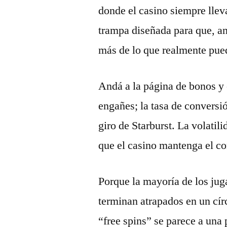
donde el casino siempre llev
trampa diseñada para que, an
más de lo que realmente pued
Andá a la página de bonos y 
engañes; la tasa de conversió
giro de Starburst. La volatili
que el casino mantenga el con
Porque la mayoría de los jug
terminan atrapados en un cír
“free spins” se parece a una 