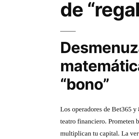
de “rega
Desmenuza
matemática
“bono”
Los operadores de Bet365 y 
teatro financiero. Prometen 
multiplican tu capital. La v