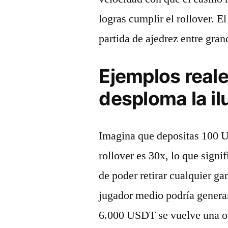
logras cumplir el rollover. E
partida de ajedrez entre gra
Ejemplos real
desploma la il
Imagina que depositas 100 
rollover es 30x, lo que sign
de poder retirar cualquier ga
jugador medio podría generar
6.000 USDT se vuelve una od