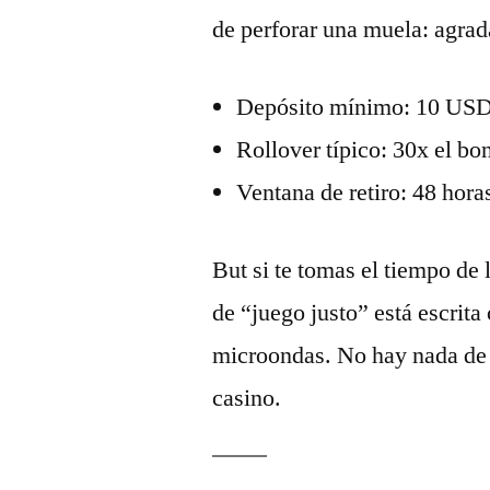
de perforar una muela: agrada
Depósito mínimo: 10 US
Rollover típico: 30x el bo
Ventana de retiro: 48 hora
But si te tomas el tiempo de 
de “juego justo” está escrit
microondas. No hay nada de 
casino.