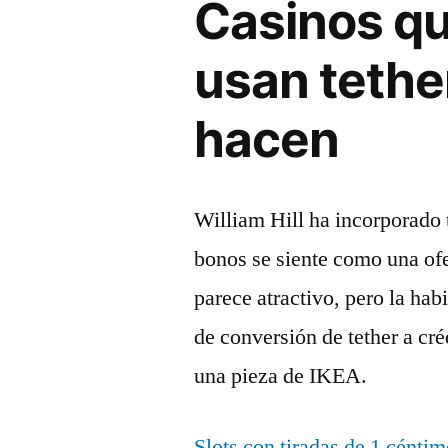
Casinos q
usan tethe
hacen
William Hill ha incorporado t
bonos se siente como una ofer
parece atractivo, pero la ha
de conversión de tether a cr
una pieza de IKEA.
Slots con tiradas de 1 céntim