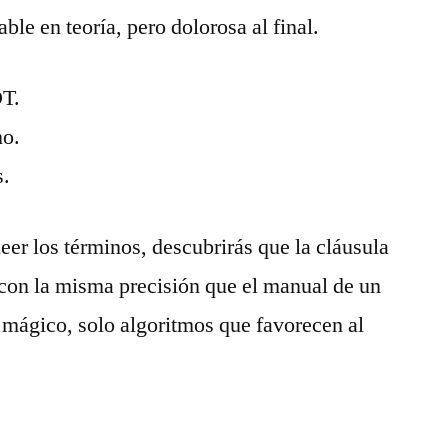
ble en teoría, pero dolorosa al final.
DT.
no.
s.
leer los términos, descubrirás que la cláusula
a con la misma precisión que el manual de un
mágico, solo algoritmos que favorecen al