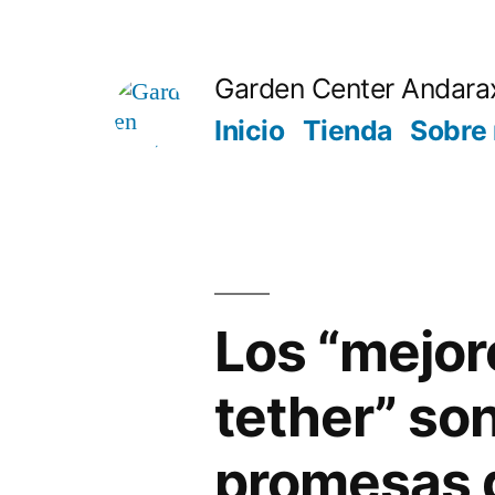
Saltar
al
Garden Center Andara
contenido
Inicio
Tienda
Sobre 
Los “mejor
tether” son
promesas d