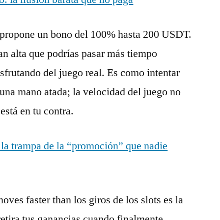
e propone un bono del 100% hasta 200 USDT.
tan alta que podrías pasar más tiempo
sfrutando del juego real. Es como intentar
una mano atada; la velocidad del juego no
stá en tu contra.
 la trampa de la “promoción” que nadie
oves faster than los giros de los slots es la
retira tus ganancias cuando finalmente