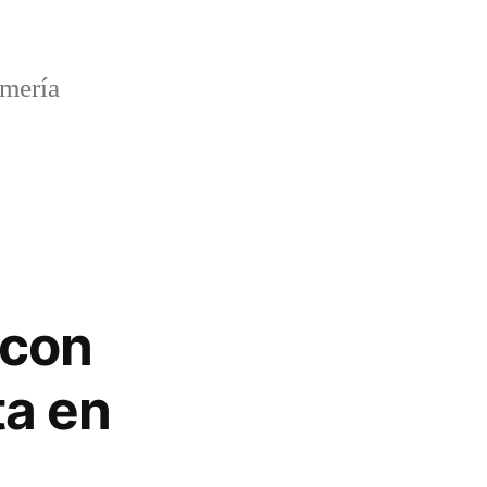
lmería
 con
ta en