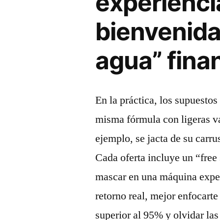
experiencia
bienvenida 
agua” fina
En la práctica, los supuestos
misma fórmula con ligeras va
ejemplo, se jacta de su car
Cada oferta incluye un “fre
mascar en una máquina expen
retorno real, mejor enfocart
superior al 95% y olvidar la