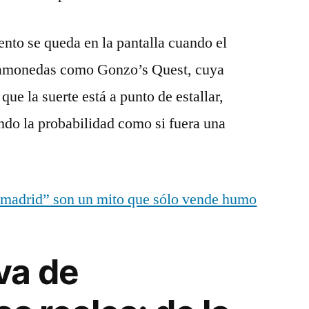
ento se queda en la pantalla cuando el
agamonedas como Gonzo’s Quest, cuya
 que la suerte está a punto de estallar,
ando la probabilidad como si fuera una
 madrid” son un mito que sólo vende humo
va de