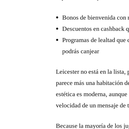
Bonos de bienvenida con 
Descuentos en cashback q
Programas de lealtad que 
podrás canjear
Leicester no está en la lista
parece más una habitación de 
estética es moderna, aunque e
velocidad de un mensaje de t
Because la mayoría de los ju