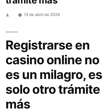
trámite más
Publicado
13 de abril de 2026
por
Registrarse en
casino online no
es un milagro, es
solo otro trámite
más