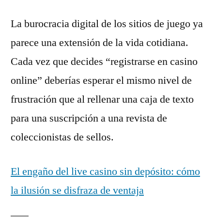
La burocracia digital de los sitios de juego ya
parece una extensión de la vida cotidiana.
Cada vez que decides “registrarse en casino
online” deberías esperar el mismo nivel de
frustración que al rellenar una caja de texto
para una suscripción a una revista de
coleccionistas de sellos.
El engaño del live casino sin depósito: cómo
la ilusión se disfraza de ventaja