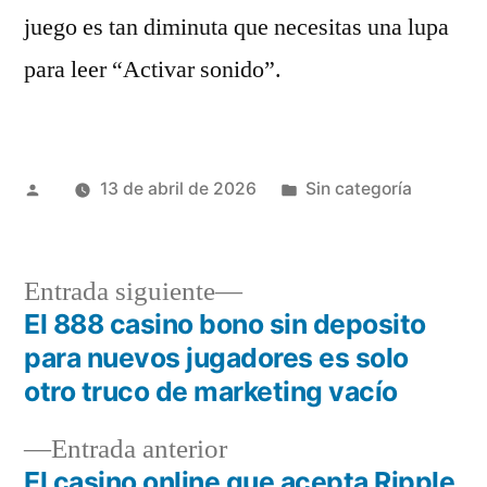
juego es tan diminuta que necesitas una lupa
para leer “Activar sonido”.
Publicado
Publicado
13 de abril de 2026
Sin categoría
por
en
Entrada
Entrada siguiente
siguiente:
El 888 casino bono sin deposito
Navegación
para nuevos jugadores es solo
de
otro truco de marketing vacío
entradas
Entrada
Entrada anterior
anterior:
El casino online que acepta Ripple