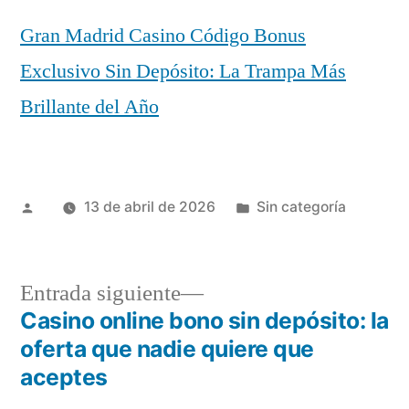
Gran Madrid Casino Código Bonus
Exclusivo Sin Depósito: La Trampa Más
Brillante del Año
Publicado
Publicado
13 de abril de 2026
Sin categoría
por
en
Entrada
Entrada siguiente
siguiente:
Casino online bono sin depósito: la
Navegación
oferta que nadie quiere que
de
aceptes