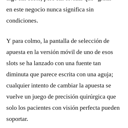
en este negocio nunca significa sin
condiciones.
Y para colmo, la pantalla de selección de
apuesta en la versión móvil de uno de esos
slots se ha lanzado con una fuente tan
diminuta que parece escrita con una aguja;
cualquier intento de cambiar la apuesta se
vuelve un juego de precisión quirúrgica que
solo los pacientes con visión perfecta pueden
soportar.