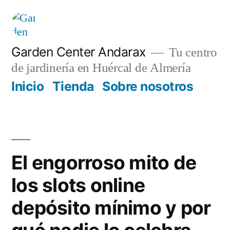
Saltar
al
contenido
Garden Center Andarax
Tu centro
de jardinería en Huércal de Almería
Inicio
Tienda
Sobre nosotros
El engorroso mito de
los slots online
depósito mínimo y por