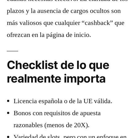
plazos y la ausencia de cargos ocultos son
más valiosos que cualquier “cashback” que
ofrezcan en la página de inicio.
Checklist de lo que
realmente importa
Licencia española o de la UE válida.
Bonos con requisitos de apuesta
razonables (menos de 20X).
Variedad de slots, pero con un enfoque en