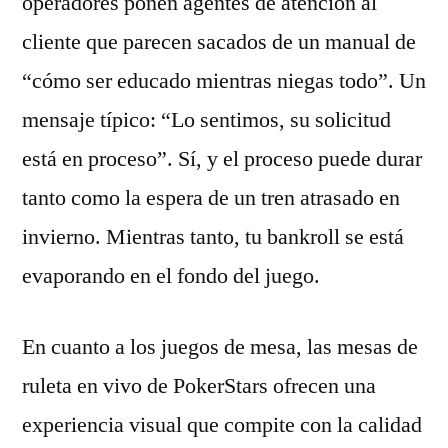
operadores ponen agentes de atención al
cliente que parecen sacados de un manual de
“cómo ser educado mientras niegas todo”. Un
mensaje típico: “Lo sentimos, su solicitud
está en proceso”. Sí, y el proceso puede durar
tanto como la espera de un tren atrasado en
invierno. Mientras tanto, tu bankroll se está
evaporando en el fondo del juego.
En cuanto a los juegos de mesa, las mesas de
ruleta en vivo de PokerStars ofrecen una
experiencia visual que compite con la calidad