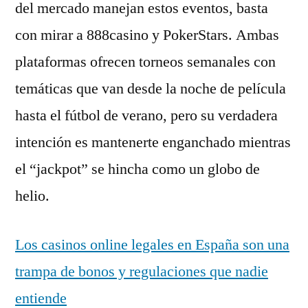
del mercado manejan estos eventos, basta
con mirar a 888casino y PokerStars. Ambas
plataformas ofrecen torneos semanales con
temáticas que van desde la noche de película
hasta el fútbol de verano, pero su verdadera
intención es mantenerte enganchado mientras
el “jackpot” se hincha como un globo de
helio.
Los casinos online legales en España son una
trampa de bonos y regulaciones que nadie
entiende