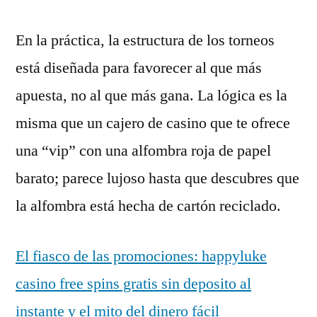
En la práctica, la estructura de los torneos
está diseñada para favorecer al que más
apuesta, no al que más gana. La lógica es la
misma que un cajero de casino que te ofrece
una “vip” con una alfombra roja de papel
barato; parece lujoso hasta que descubres que
la alfombra está hecha de cartón reciclado.
El fiasco de las promociones: happyluke
casino free spins gratis sin deposito al
instante y el mito del dinero fácil