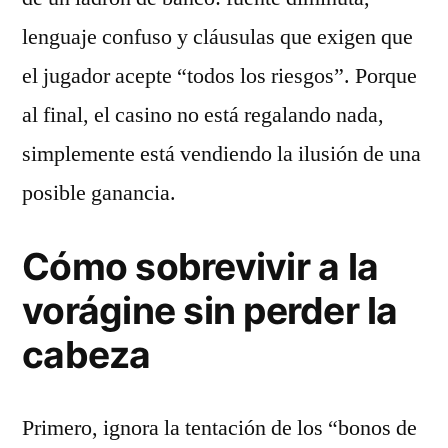
lenguaje confuso y cláusulas que exigen que
el jugador acepte “todos los riesgos”. Porque
al final, el casino no está regalando nada,
simplemente está vendiendo la ilusión de una
posible ganancia.
Cómo sobrevivir a la
vorágine sin perder la
cabeza
Primero, ignora la tentación de los “bonos de