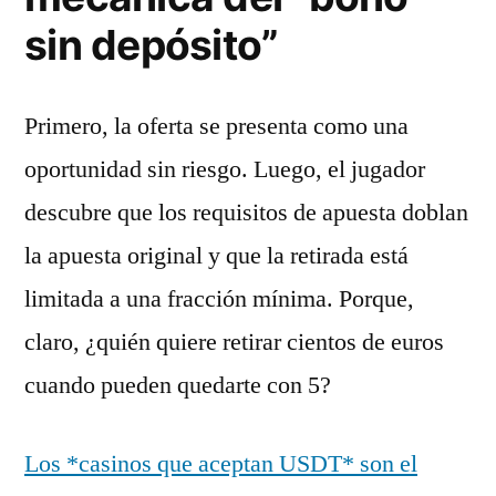
sin depósito”
Primero, la oferta se presenta como una
oportunidad sin riesgo. Luego, el jugador
descubre que los requisitos de apuesta doblan
la apuesta original y que la retirada está
limitada a una fracción mínima. Porque,
claro, ¿quién quiere retirar cientos de euros
cuando pueden quedarte con 5?
Los *casinos que aceptan USDT* son el