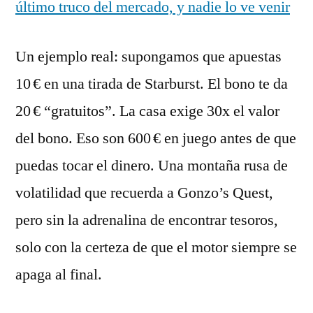
último truco del mercado, y nadie lo ve venir
Un ejemplo real: supongamos que apuestas
10 € en una tirada de Starburst. El bono te da
20 € “gratuitos”. La casa exige 30x el valor
del bono. Eso son 600 € en juego antes de que
puedas tocar el dinero. Una montaña rusa de
volatilidad que recuerda a Gonzo’s Quest,
pero sin la adrenalina de encontrar tesoros,
solo con la certeza de que el motor siempre se
apaga al final.