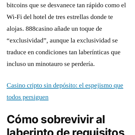
bitcoins que se desvanece tan rápido como el
Wi‑Fi del hotel de tres estrellas donde te
alojas. 888casino añade un toque de
“exclusividad”, aunque la exclusividad se
traduce en condiciones tan laberínticas que
incluso un minotauro se perdería.
Casino cripto sin depósito: el espejismo que
todos persiguen
Cómo sobrevivir al
laberinto de requisitos