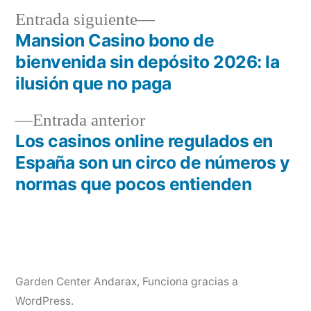
Entrada
Entrada siguiente
siguiente:
Mansion Casino bono de
Navegación
bienvenida sin depósito 2026: la
de
ilusión que no paga
entradas
Entrada
Entrada anterior
anterior:
Los casinos online regulados en
España son un circo de números y
normas que pocos entienden
Garden Center Andarax
,
Funciona gracias a
WordPress.