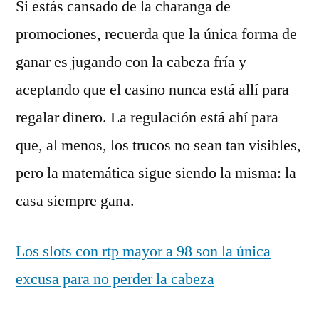
Si estás cansado de la charanga de
promociones, recuerda que la única forma de
ganar es jugando con la cabeza fría y
aceptando que el casino nunca está allí para
regalar dinero. La regulación está ahí para
que, al menos, los trucos no sean tan visibles,
pero la matemática sigue siendo la misma: la
casa siempre gana.
Los slots con rtp mayor a 98 son la única
excusa para no perder la cabeza