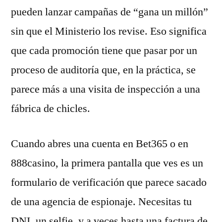
pueden lanzar campañas de “gana un millón”
sin que el Ministerio los revise. Eso significa
que cada promoción tiene que pasar por un
proceso de auditoría que, en la práctica, se
parece más a una visita de inspección a una
fábrica de chicles.
Cuando abres una cuenta en Bet365 o en
888casino, la primera pantalla que ves es un
formulario de verificación que parece sacado
de una agencia de espionaje. Necesitas tu
DNI, un selfie, y a veces hasta una factura de