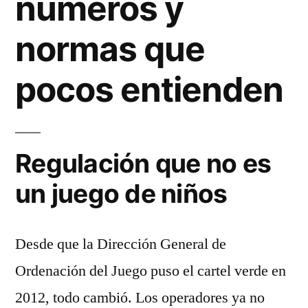
números y
normas que
pocos entienden
Regulación que no es
un juego de niños
Desde que la Dirección General de
Ordenación del Juego puso el cartel verde en
2012, todo cambió. Los operadores ya no