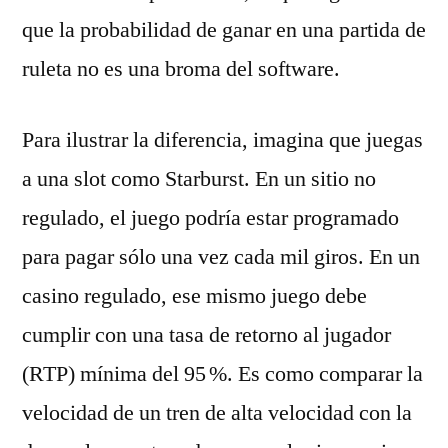
que la probabilidad de ganar en una partida de
ruleta no es una broma del software.
Para ilustrar la diferencia, imagina que juegas
a una slot como Starburst. En un sitio no
regulado, el juego podría estar programado
para pagar sólo una vez cada mil giros. En un
casino regulado, ese mismo juego debe
cumplir con una tasa de retorno al jugador
(RTP) mínima del 95 %. Es como comparar la
velocidad de un tren de alta velocidad con la