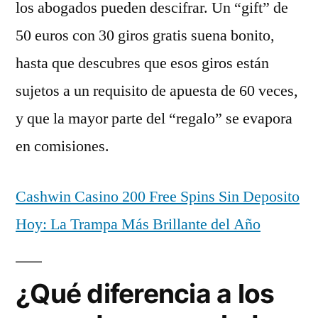
los abogados pueden descifrar. Un “gift” de
50 euros con 30 giros gratis suena bonito,
hasta que descubres que esos giros están
sujetos a un requisito de apuesta de 60 veces,
y que la mayor parte del “regalo” se evapora
en comisiones.
Cashwin Casino 200 Free Spins Sin Deposito
Hoy: La Trampa Más Brillante del Año
¿Qué diferencia a los