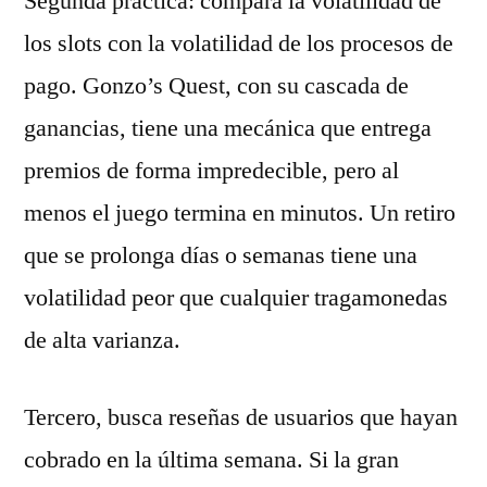
Segunda práctica: compara la volatilidad de
los slots con la volatilidad de los procesos de
pago. Gonzo’s Quest, con su cascada de
ganancias, tiene una mecánica que entrega
premios de forma impredecible, pero al
menos el juego termina en minutos. Un retiro
que se prolonga días o semanas tiene una
volatilidad peor que cualquier tragamonedas
de alta varianza.
Tercero, busca reseñas de usuarios que hayan
cobrado en la última semana. Si la gran