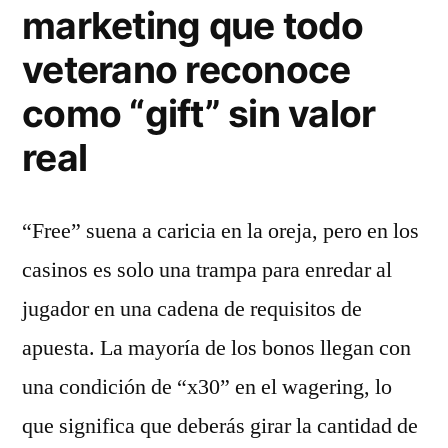
marketing que todo
veterano reconoce
como “gift” sin valor
real
“Free” suena a caricia en la oreja, pero en los
casinos es solo una trampa para enredar al
jugador en una cadena de requisitos de
apuesta. La mayoría de los bonos llegan con
una condición de “x30” en el wagering, lo
que significa que deberás girar la cantidad de