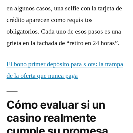
en algunos casos, una selfie con la tarjeta de
crédito aparecen como requisitos
obligatorios. Cada uno de esos pasos es una
grieta en la fachada de “retiro en 24 horas”.
El bono primer depósito para slots: la trampa
de la oferta que nunca paga
Cómo evaluar si un
casino realmente
cumple su promesa