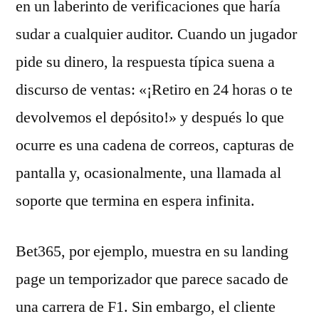
en un laberinto de verificaciones que haría
sudar a cualquier auditor. Cuando un jugador
pide su dinero, la respuesta típica suena a
discurso de ventas: «¡Retiro en 24 horas o te
devolvemos el depósito!» y después lo que
ocurre es una cadena de correos, capturas de
pantalla y, ocasionalmente, una llamada al
soporte que termina en espera infinita.
Bet365, por ejemplo, muestra en su landing
page un temporizador que parece sacado de
una carrera de F1. Sin embargo, el cliente