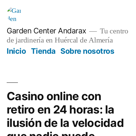
Saltar
al
contenido
Garden Center Andarax
Tu centro
de jardinería en Huércal de Almería
Inicio
Tienda
Sobre nosotros
Casino online con
retiro en 24 horas: la
ilusión de la velocidad