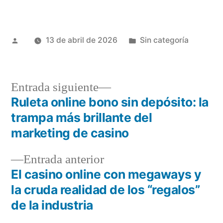
Publicado
Publicado
13 de abril de 2026
Sin categoría
por
en
Entrada
Entrada siguiente
siguiente:
Ruleta online bono sin depósito: la
Navegación
trampa más brillante del
de
marketing de casino
entradas
Entrada
Entrada anterior
anterior:
El casino online con megaways y
la cruda realidad de los “regalos”
de la industria