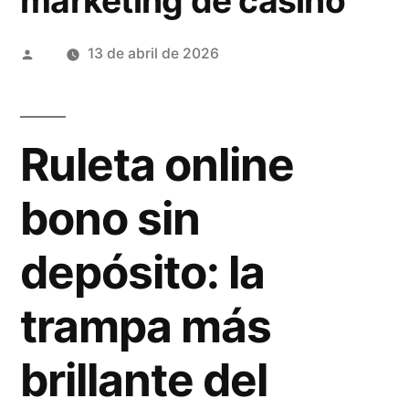
marketing de casino
Publicado
13 de abril de 2026
por
Ruleta online
bono sin
depósito: la
trampa más
brillante del