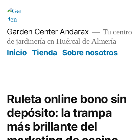
Saltar
al
contenido
Garden Center Andarax
Tu centro
de jardinería en Huércal de Almería
Inicio
Tienda
Sobre nosotros
Ruleta online bono sin
depósito: la trampa
más brillante del