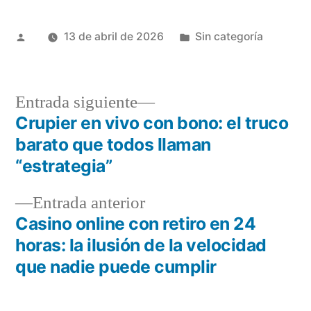
Publicado
Publicado
13 de abril de 2026
Sin categoría
por
en
Entrada
Entrada siguiente
siguiente:
Crupier en vivo con bono: el truco
Navegación
barato que todos llaman
de
“estrategia”
entradas
Entrada
Entrada anterior
anterior:
Casino online con retiro en 24
horas: la ilusión de la velocidad
que nadie puede cumplir