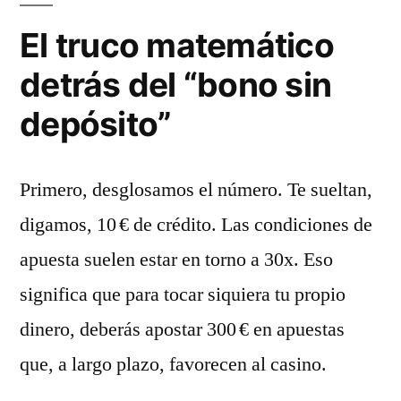
El truco matemático
detrás del “bono sin
depósito”
Primero, desglosamos el número. Te sueltan,
digamos, 10 € de crédito. Las condiciones de
apuesta suelen estar en torno a 30x. Eso
significa que para tocar siquiera tu propio
dinero, deberás apostar 300 € en apuestas
que, a largo plazo, favorecen al casino.