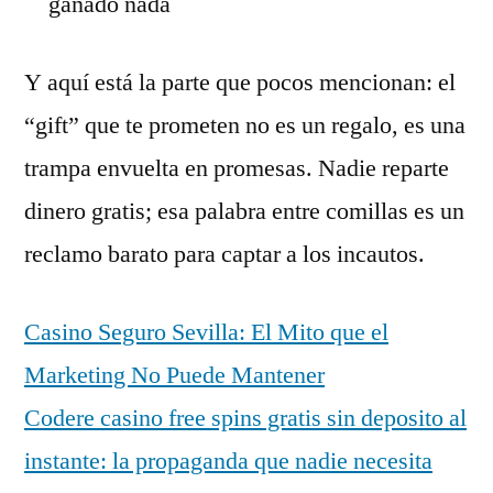
ganado nada
Y aquí está la parte que pocos mencionan: el
“gift” que te prometen no es un regalo, es una
trampa envuelta en promesas. Nadie reparte
dinero gratis; esa palabra entre comillas es un
reclamo barato para captar a los incautos.
Casino Seguro Sevilla: El Mito que el
Marketing No Puede Mantener
Codere casino free spins gratis sin deposito al
instante: la propaganda que nadie necesita