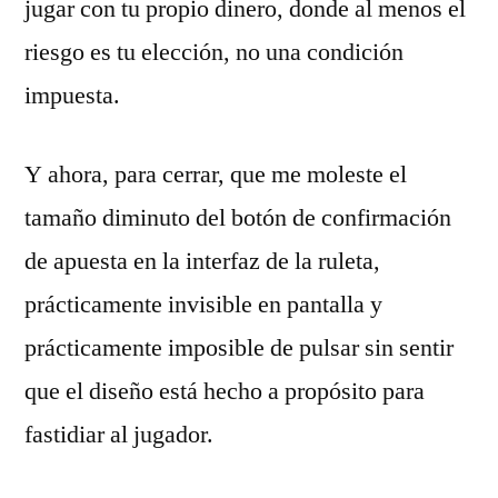
jugar con tu propio dinero, donde al menos el
riesgo es tu elección, no una condición
impuesta.
Y ahora, para cerrar, que me moleste el
tamaño diminuto del botón de confirmación
de apuesta en la interfaz de la ruleta,
prácticamente invisible en pantalla y
prácticamente imposible de pulsar sin sentir
que el diseño está hecho a propósito para
fastidiar al jugador.