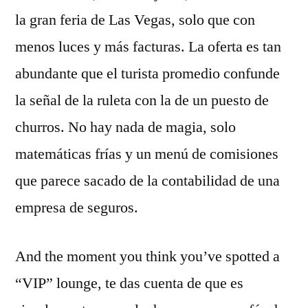
la gran feria de Las Vegas, solo que con
menos luces y más facturas. La oferta es tan
abundante que el turista promedio confunde
la señal de la ruleta con la de un puesto de
churros. No hay nada de magia, solo
matemáticas frías y un menú de comisiones
que parece sacado de la contabilidad de una
empresa de seguros.
And the moment you think you’ve spotted a
“VIP” lounge, te das cuenta de que es