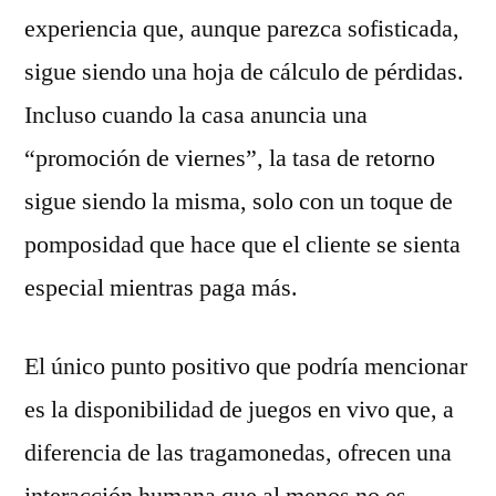
experiencia que, aunque parezca sofisticada,
sigue siendo una hoja de cálculo de pérdidas.
Incluso cuando la casa anuncia una
“promoción de viernes”, la tasa de retorno
sigue siendo la misma, solo con un toque de
pomposidad que hace que el cliente se sienta
especial mientras paga más.
El único punto positivo que podría mencionar
es la disponibilidad de juegos en vivo que, a
diferencia de las tragamonedas, ofrecen una