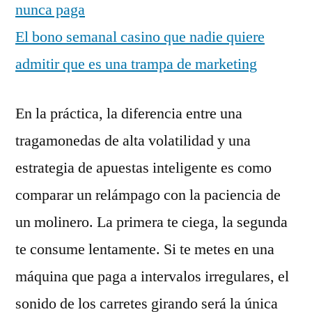
nunca paga
El bono semanal casino que nadie quiere
admitir que es una trampa de marketing
En la práctica, la diferencia entre una
tragamonedas de alta volatilidad y una
estrategia de apuestas inteligente es como
comparar un relámpago con la paciencia de
un molinero. La primera te ciega, la segunda
te consume lentamente. Si te metes en una
máquina que paga a intervalos irregulares, el
sonido de los carretes girando será la única