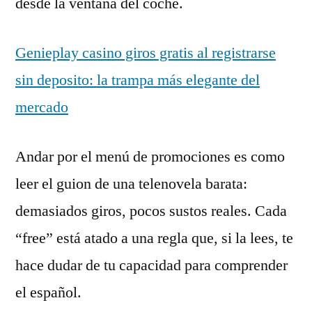
desde la ventana del coche.
Genieplay casino giros gratis al registrarse
sin deposito: la trampa más elegante del
mercado
Andar por el menú de promociones es como
leer el guion de una telenovela barata:
demasiados giros, pocos sustos reales. Cada
“free” está atado a una regla que, si la lees, te
hace dudar de tu capacidad para comprender
el español.