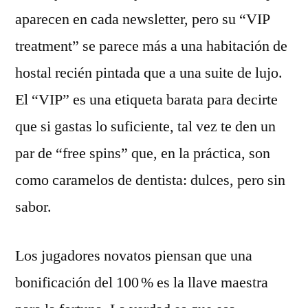
aparecen en cada newsletter, pero su “VIP
treatment” se parece más a una habitación de
hostal recién pintada que a una suite de lujo.
El “VIP” es una etiqueta barata para decirte
que si gastas lo suficiente, tal vez te den un
par de “free spins” que, en la práctica, son
como caramelos de dentista: dulces, pero sin
sabor.
Los jugadores novatos piensan que una
bonificación del 100 % es la llave maestra