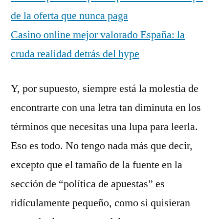
de la oferta que nunca paga
Casino online mejor valorado España: la
cruda realidad detrás del hype
Y, por supuesto, siempre está la molestia de
encontrarte con una letra tan diminuta en los
términos que necesitas una lupa para leerla.
Eso es todo. No tengo nada más que decir,
excepto que el tamaño de la fuente en la
sección de “política de apuestas” es
ridículamente pequeño, como si quisieran