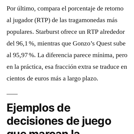
Por último, compara el porcentaje de retorno
al jugador (RTP) de las tragamonedas más
populares. Starburst ofrece un RTP alrededor
del 96,1 %, mientras que Gonzo’s Quest sube
al 95,97 %. La diferencia parece mínima, pero
en la práctica, esa fracción extra se traduce en
cientos de euros más a largo plazo.
Ejemplos de
decisiones de juego
que marcan la