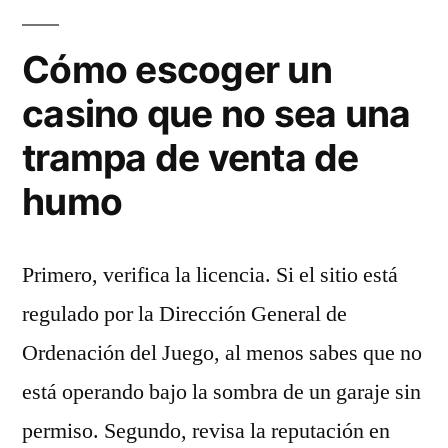
Cómo escoger un
casino que no sea una
trampa de venta de
humo
Primero, verifica la licencia. Si el sitio está
regulado por la Dirección General de
Ordenación del Juego, al menos sabes que no
está operando bajo la sombra de un garaje sin
permiso. Segundo, revisa la reputación en