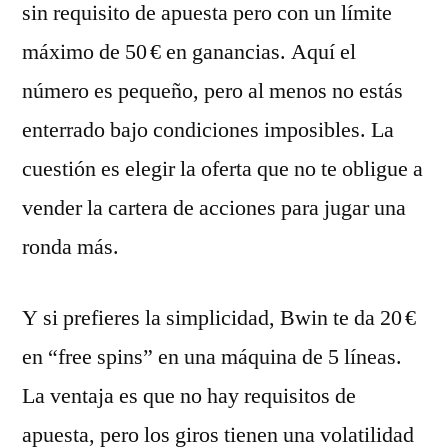
sin requisito de apuesta pero con un límite
máximo de 50 € en ganancias. Aquí el
número es pequeño, pero al menos no estás
enterrado bajo condiciones imposibles. La
cuestión es elegir la oferta que no te obligue a
vender la cartera de acciones para jugar una
ronda más.
Y si prefieres la simplicidad, Bwin te da 20 €
en “free spins” en una máquina de 5 líneas.
La ventaja es que no hay requisitos de
apuesta, pero los giros tienen una volatilidad