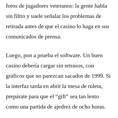
foros de jugadores veteranos: la gente habla
sin filtro y suele señalar los problemas de
retirada antes de que el casino lo haga en sus
comunicados de prensa.
Luego, pon a prueba el software. Un buen
casino debería cargar sin retrasos, con
gráficos que no parezcan sacados de 1999. Si
la interfaz tarda en abrir la mesa de ruleta,
prepárate para que el “gift” sea tan lento
como una partida de ajedrez de ocho horas.