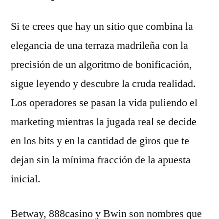
Si te crees que hay un sitio que combina la
elegancia de una terraza madrileña con la
precisión de un algoritmo de bonificación,
sigue leyendo y descubre la cruda realidad.
Los operadores se pasan la vida puliendo el
marketing mientras la jugada real se decide
en los bits y en la cantidad de giros que te
dejan sin la mínima fracción de la apuesta
inicial.
Betway, 888casino y Bwin son nombres que