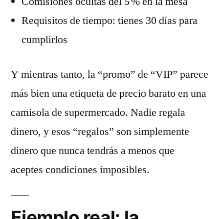
Comisiones ocultas del 5 % en la mesa
Requisitos de tiempo: tienes 30 días para
cumplirlos
Y mientras tanto, la “promo” de “VIP” parece
más bien una etiqueta de precio barato en una
camisola de supermercado. Nadie regala
dinero, y esos “regalos” son simplemente
dinero que nunca tendrás a menos que
aceptes condiciones imposibles.
Ejemplo real: la