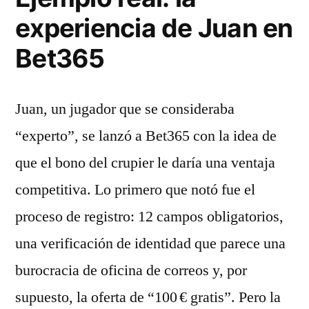
experiencia de Juan en
Bet365
Juan, un jugador que se consideraba
“experto”, se lanzó a Bet365 con la idea de
que el bono del crupier le daría una ventaja
competitiva. Lo primero que notó fue el
proceso de registro: 12 campos obligatorios,
una verificación de identidad que parece una
burocracia de oficina de correos y, por
supuesto, la oferta de “100 € gratis”. Pero la