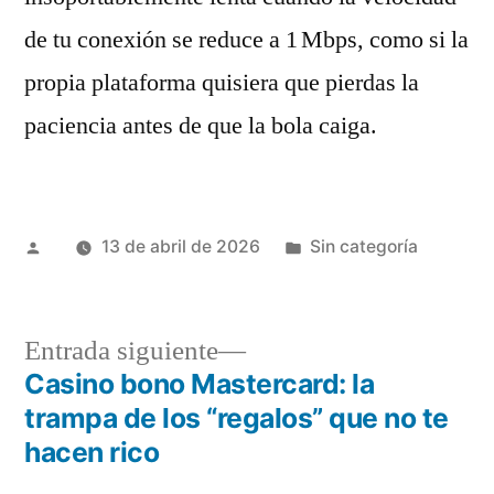
de tu conexión se reduce a 1 Mbps, como si la
propia plataforma quisiera que pierdas la
paciencia antes de que la bola caiga.
Publicado
Publicado
13 de abril de 2026
Sin categoría
por
en
Entrada
Entrada siguiente
siguiente:
Casino bono Mastercard: la
Navegación
trampa de los “regalos” que no te
de
hacen rico